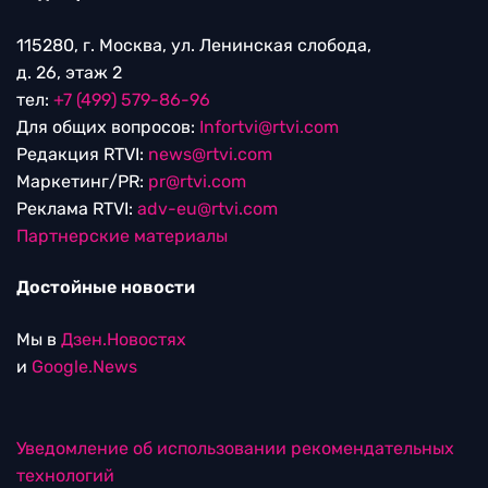
115280, г. Москва, ул. Ленинская слобода,
д. 26, этаж 2
тел:
+7 (499) 579-86-96
Для общих вопросов:
Infortvi@rtvi.com
Редакция RTVI:
news@rtvi.com
Маркетинг/PR:
pr@rtvi.com
Реклама RTVI:
adv-eu@rtvi.com
Партнерские материалы
Достойные новости
Мы в
Дзен.Новостях
и
Google.News
Уведомление об использовании рекомендательных
технологий