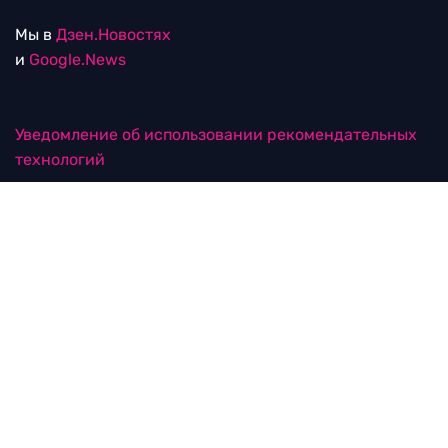
Мы в
Дзен.Новостях
и
Google.News
Уведомление об использовании рекомендательных
технологий
RTVI в соцсетях
18+
© ООО "ЭрТиВиАй Продакшн". Все права защищены.
При цитировании материалов активная