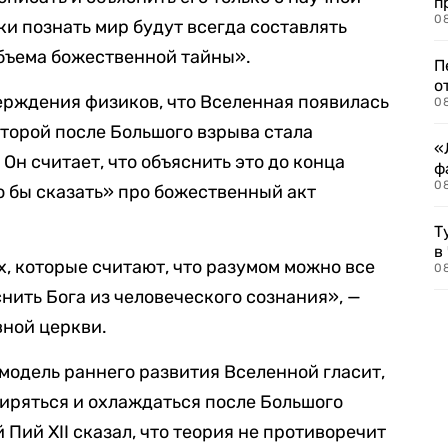
п
08
ки познать мир будут всегда составлять
объема божественной тайны».
П
о
ерждения физиков, что Вселенная появилась
08
оторой после Большого взрыва стала
«
Он считает, что объяснить это до конца
ф
0
о бы сказать» про божественный акт
Т
в
х, которые считают, что разумом можно все
08
нить Бога из человеческого сознания», —
вной церкви.
одель раннего развития Вселенной гласит,
иряться и охлаждаться после Большого
 Пий XII сказал, что теория не противоречит