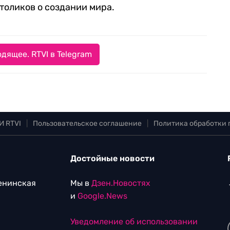
толиков о создании мира.
дящее. RTVI в Telegram
И RTVI
|
Пользовательское соглашение
|
Политика обработки
Достойные новости
Ленинская
Мы в
Дзен.Новостях
и
Google.News
Уведомление об использовании