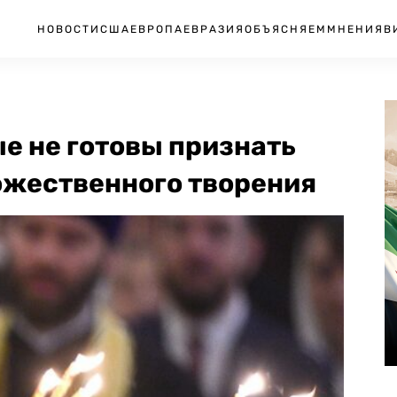
НОВОСТИ
США
ЕВРОПА
ЕВРАЗИЯ
ОБЪЯСНЯЕМ
МНЕНИЯ
В
е не готовы признать
ожественного творения