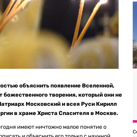
ностью объяснить появление Вселенной,
т божественного творения, который они не
 Патриарх Московский и всея Руси Кирилл
ргии в храме Христа Спасителя в Москве.
егодня имеют ничтожно малое понятие о
С
описать и объяснить его только с научной