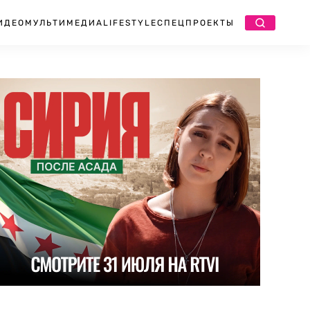
ИДЕО
МУЛЬТИМЕДИА
LIFESTYLE
СПЕЦПРОЕКТЫ