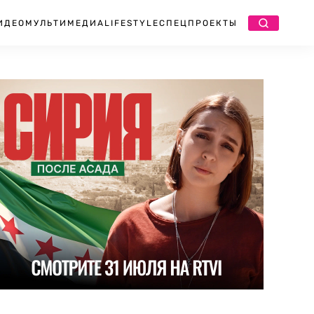
ИДЕО
МУЛЬТИМЕДИА
LIFESTYLE
СПЕЦПРОЕКТЫ