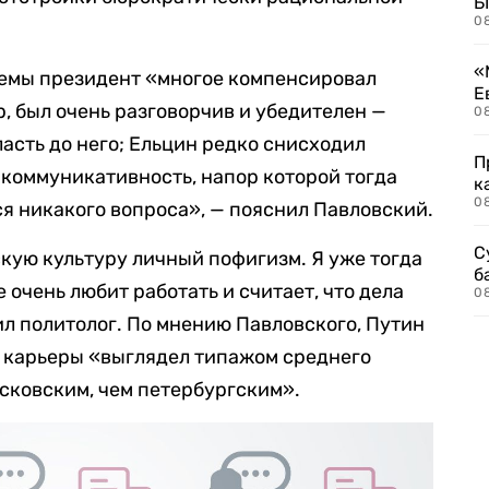
Б
0
«
темы президент «многое компенсировал
Е
 был очень разговорчив и убедителен —
0
асть до него; Ельцин редко снисходил
П
 коммуникативность, напор которой тогда
к
0
ся никакого вопроса», — пояснил Павловский.
С
кую культуру личный пофигизм. Я уже тогда
б
 очень любит работать и считает, что дела
0
ил политолог. По мнению Павловского, Путин
й карьеры «выглядел типажом среднего
осковским, чем петербургским».