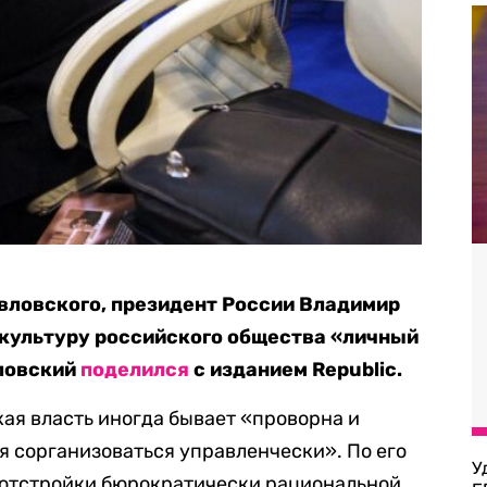
вловского, президент России Владимир
 культуру российского общества «личный
ловский
поделился
с изданием Republic.
кая власть иногда бывает «проворна и
я сорганизоваться управленчески». По его
У
л отстройки бюрократически рациональной