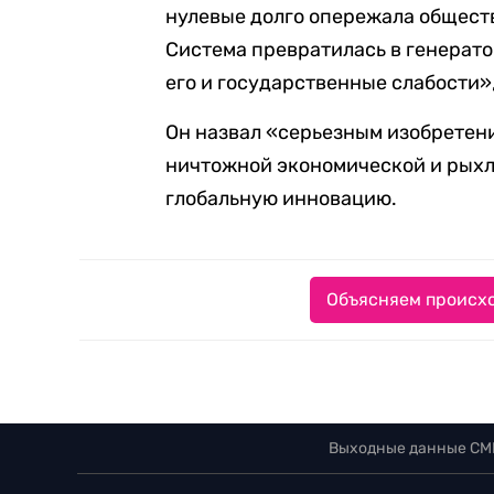
нулевые долго опережала общество
Система превратилась в генерат
его и государственные слабости»
Он назвал «серьезным изобретен
ничтожной экономической и рых
глобальную инновацию.
Объясняем происхо
Выходные данные СМ