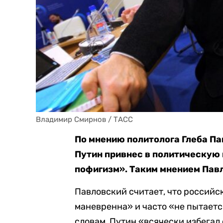
Владимир Смирнов / ТАСС
По мнению политолога Глеба Па
Путин привнес в политическую
пофигизм». Таким мнением Пав
Павловский считает, что российс
маневренна» и часто «не пытаетс
словам, Путин «всячески избега