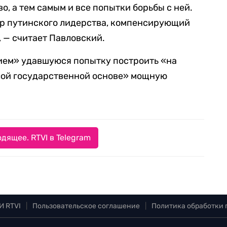
, а тем самым и все попытки борьбы с ней.
ор путинского лидерства, компенсирующий
, — считает Павловский.
ием» удавшуюся попытку построить «на
лой государственной основе» мощную
дящее. RTVI в Telegram
И RTVI
|
Пользовательское соглашение
|
Политика обработки