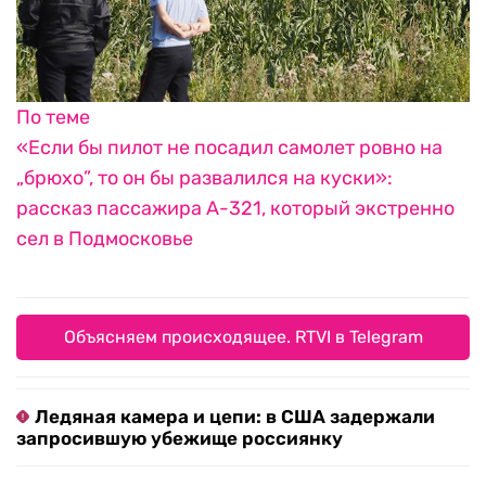
По теме
«Если бы пилот не посадил самолет ровно на
„брюхо”, то он бы развалился на куски»:
рассказ пассажира А-321, который экстренно
сел в Подмосковье
Объясняем происходящее. RTVI в Telegram
Ледяная камера и цепи: в США задержали
запросившую убежище россиянку