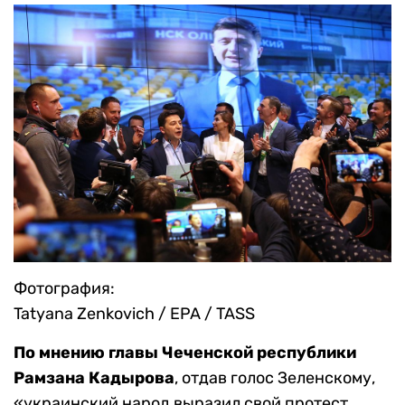
Фотография:
Tatyana Zenkovich / EPA / TASS
По мнению главы Чеченс
кой республики
Рамзана Кадырова
, отдав голос Зеленскому,
«украинский народ выразил свой протест