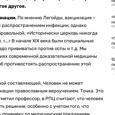
н
06
гое другое.
«
инации.
По мнению Легойды, вакцинация –
н
с распространением инфекции, однако
06
обровольной. «Исторически церковь никогда
«
 <…> В начале XIX века были специальные
п
адо прививаться против оспы и т.д. Мы
0
овиях современной доказательной медицины
9
об противостоять распространению этой
п
0
зной составляющей. Человек не может
инации православным вероучением. Точка. Это
тметил профессор, в РПЦ считают, что человек
 решение, особенно с учетом того, что
ь прививку по медицинским показаниям.