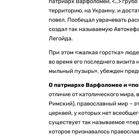
патриарх Варфоломей, <…> грубо
территорию, на Украину, и доста
повел. Пообещал уврачевать раск
создал так называемую Автокефа
Легойда.
При этом «жалкая горстка» люде
во время его последнего визита 
мыльный пузырь», убежден пред
О патриархе Варфоломее и «по
отличие от католического мира, в
Римский), православный мир – э
церквей, у которых нет всеобщег
существует так называемое «пер
которое признавалось правосла