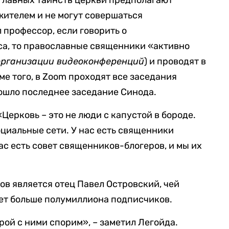
ь главных таинств церкви предполагают
ителем и не могут совершаться
 профессор, если говорить о
са, то православные священники «активно
организации видеоконференций
) и проводят в
е того, в Zoom проходят все заседания
ошло последнее заседание Синода.
«Церковь – это не люди с капустой в бороде.
социальные сети. У нас есть священники
ас есть совет священников-блогеров, и мы их
ов является отец Павел Островский, чей
ет больше полумиллиона подписчиков.
рой с ними спорим», – заметил Легойда.