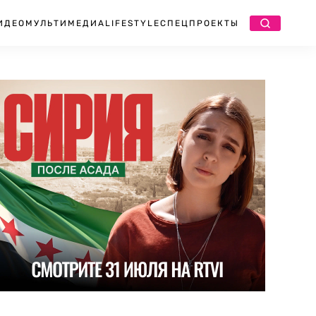
ИДЕО
МУЛЬТИМЕДИА
LIFESTYLE
СПЕЦПРОЕКТЫ