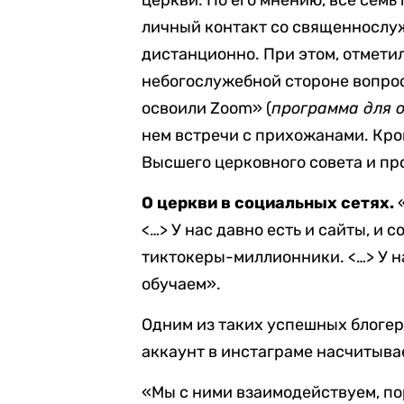
церкви. По его мнению, все сем
личный контакт со священнослуж
дистанционно. При этом, отметил
небогослужебной стороне вопро
освоили Zoom» (
программа для 
нем встречи с прихожанами. Кром
Высшего церковного совета и пр
О церкви в социальных сетях.
<…> У нас давно есть и сайты, и 
тиктокеры-миллионники. <…> У н
обучаем».
Одним из таких успешных блогер
аккаунт в инстаграме насчитыва
«Мы с ними взаимодействуем, по