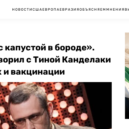
НОВОСТИ
США
ЕВРОПА
ЕВРАЗИЯ
ОБЪЯСНЯЕМ
МНЕНИЯ
В
с капустой в бороде».
ворил с Тиной Канделаки
х и вакцинации