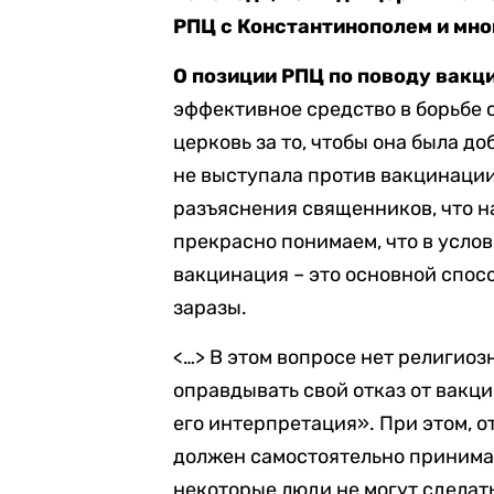
РПЦ с Константинополем и мно
О позиции РПЦ по поводу вакц
эффективное средство в борьбе 
церковь за то, чтобы она была д
не выступала против вакцинации.
разъяснения священников, что н
прекрасно понимаем, что в усл
вакцинация – это основной спос
заразы.
<…> В этом вопросе нет религио
оправдывать свой отказ от вакц
его интерпретация». При этом, о
должен самостоятельно принимать
некоторые люди не могут сделат