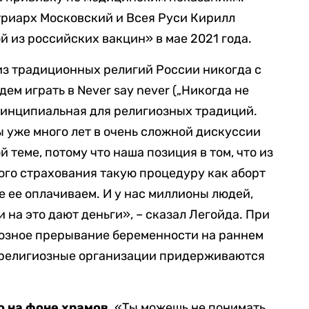
триарх Московский и Всея Руси Кирилл
 из российских вакцин» в мае 2021 года.
из традиционных религий России никогда с
дем играть в Never say never („Никогда не
принципиальная для религиозных традиций.
Мы уже много лет в очень сложной дискуссии
 теме, потому что наша позиция в том, что из
го страхования такую процедуру как аборт
е ее оплачиваем. И у нас миллионы людей,
и на это дают деньги», – сказал Легойда. При
тозное прерывание беременности на раннем
се религиозные организации придерживаются
о на фоне храмов.
«Ты можешь не понимать,