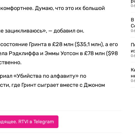
р
06
 комфортнее. Думаю, что это их большой
В
С
 не зацикливаюсь», — добавил он.
06
состояние Гринта в £28 млн ($35,1 млн), а его
П
и
ела Рэдклиффа и Эммы Уотсон в £78 млн ($98
06
ственно.
К
риал «Убийства по алфавиту» по
н
06
ти, где Гринт сыграет вместе с Джоном
дящее. RTVI в Telegram