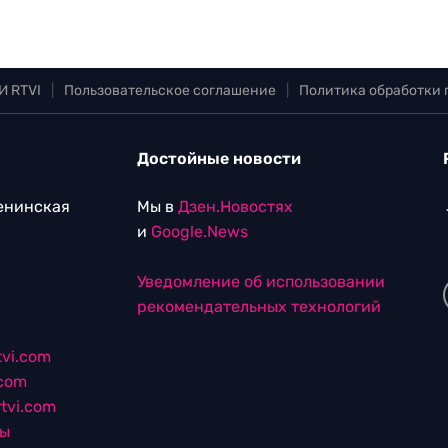
И RTVI
|
Пользовательское соглашение
|
Политика обработки
Достойные новости
Ленинская
Мы в
Дзен.Новостях
и
Google.News
Уведомление об использовании
рекомендательных технологий
vi.com
.com
tvi.com
лы