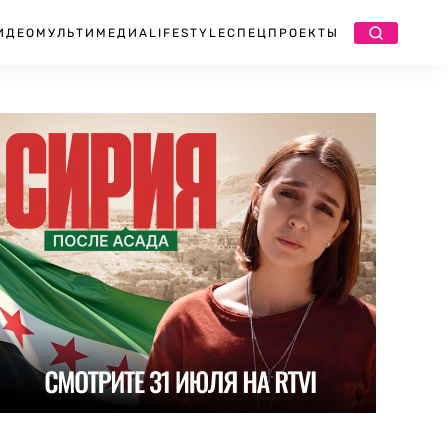
ИДЕО
МУЛЬТИМЕДИА
LIFESTYLE
СПЕЦПРОЕКТЫ