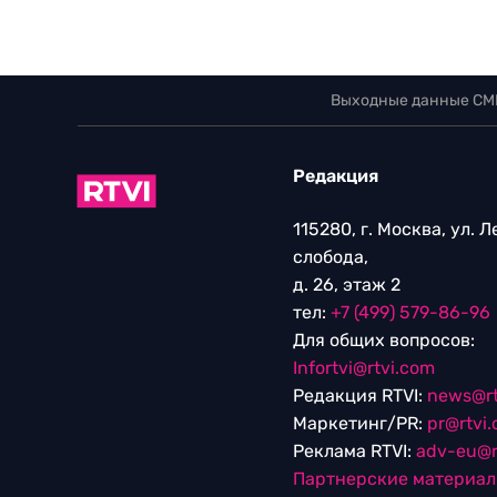
Выходные данные СМ
Редакция
115280, г. Москва, ул. 
слобода,
д. 26, этаж 2
тел:
+7 (499) 579-86-96
Для общих вопросов:
Infortvi@rtvi.com
Редакция RTVI:
news@rt
Маркетинг/PR:
pr@rtvi
Реклама RTVI:
adv-eu@r
Партнерские материа