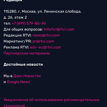
115280, г. Москва, ул. Ленинская слобода,
д. 26, этаж 2
тел:
+7 (499) 579-86-96
Для общих вопросов:
Infortvi@rtvi.com
Редакция RTVI:
news@rtvi.com
Маркетинг/PR:
pr@rtvi.com
Реклама RTVI:
adv-eu@rtvi.com
Партнерские материалы
Достойные новости
Мы в
Дзен.Новостях
и
Google.News
Уведомление об использовании рекомендательных
технологий