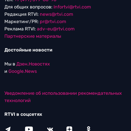
Для общих вопросов:
Infortvi@rtvi.com
Редакция RTVI:
news@rtvi.com
Маркетинг/PR:
pr@rtvi.com
Реклама RTVI:
adv-eu@rtvi.com
Партнерские материалы
Достойные новости
Мы в
Дзен.Новостях
и
Google.News
Уведомление об использовании рекомендательных
технологий
RTVI в соцсетях