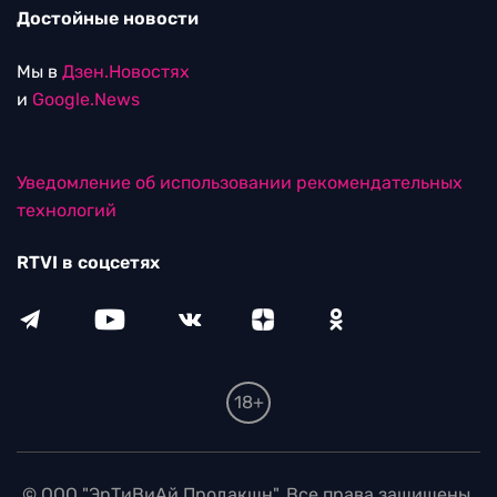
Редакция
115280, г. Москва, ул. Ленинская слобода,
д. 26, этаж 2
тел:
+7 (499) 579-86-96
Для общих вопросов:
Infortvi@rtvi.com
Редакция RTVI:
news@rtvi.com
Маркетинг/PR:
pr@rtvi.com
Реклама RTVI:
adv-eu@rtvi.com
Партнерские материалы
Достойные новости
Мы в
Дзен.Новостях
и
Google.News