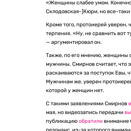
«Женщины слабее умом. Конечно
Склодовская-]Кюри, но все-таки 
Кроме того, протоиерей уверен,
терпения. «Ну, не сравнить вот 
— аргументировал он.
Также, по его мнению, женщины
мужчины. Смирнов считает, что э
раскаиваются за поступок Евы, ч
Мужчинам же, уверен протоиерей
которой у женщин нет.
С такими заявлениями Смирнов
мая, но видеозапись передачи
в
публикацию
обратили
внимание 
резонанс, из-за которого внима