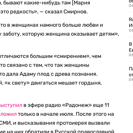
о
, бывают какие-нибудь там [Мария
06
это редкость», — сказал Смирнов.
R
 что в женщинах намного больше любви и
И
0
ту заботу, которую женщина оказывает детям»,
В
Е
 отличаются большим «смирением», чем
06
то связано с тем, что так женщины
П
то дала Адаму плод с древа познания.
о
06
, «к свету» двигаться мешает гордыня,
выступил
в эфире радио «Радонеж» еще 11
ыложил
только в начале июля. После этого на
СМИ, и высказывания протоиерея вызвали
ние на них обратили в Русской православной