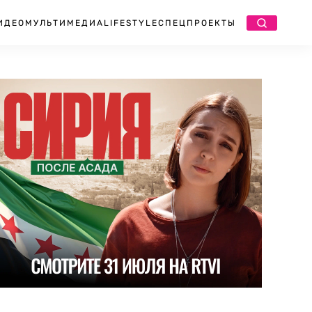
ИДЕО
МУЛЬТИМЕДИА
LIFESTYLE
СПЕЦПРОЕКТЫ