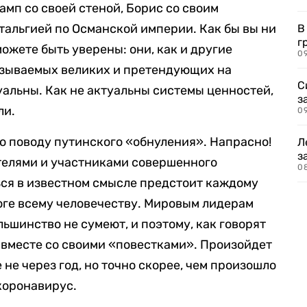
амп со своей стеной, Борис со своим
стальгией по Османской империи. Как бы вы ни
В
г
ожете быть уверены: они, как и другие
09
азываемых великих и претендующих на
С
уальны. Как не актуальны системы ценностей,
з
ли.
0
о поводу путинского «обнуления». Напрасно!
Л
з
телями и участниками совершенного
0
ься в известном смысле предстоит каждому
тоге всему человечеству. Мировым лидерам
льшинство не сумеют, и поэтому, как говорят
 вместе со своими «повестками». Произойдет
е не через год, но точно скорее, чем произошло
 коронавирус.