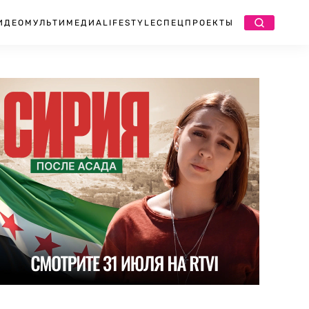
ИДЕО
МУЛЬТИМЕДИА
LIFESTYLE
СПЕЦПРОЕКТЫ