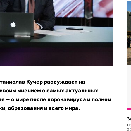
танислав Кучер рассуждает на
 своим мнением о самых актуальных
ле — о мире после коронавируса и полном
и, образования и всего мира.
З
п
0