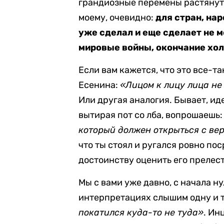
грандиозные перемены растянуты
моему, очевидно:
для стран, на
уже сделал и еще сделает не м
мировые войны, окончание хол
Если вам кажется, что это все-та
Есенина:
«Лицом к лицу лица не
Или другая аналогия. Бывает, иде
вытирая пот со лба, вопрошаешь
который должен открыться с ве
что ты стоял и ругался ровно по
достоинству оценить его прелест
Мы с вами уже давно, с начала н
интерпретациях слышим одну и 
покатился куда-то не туда»
. Ин