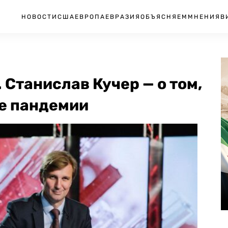
НОВОСТИ
США
ЕВРОПА
ЕВРАЗИЯ
ОБЪЯСНЯЕМ
МНЕНИЯ
В
 Станислав Кучер — о том,
ле пандемии