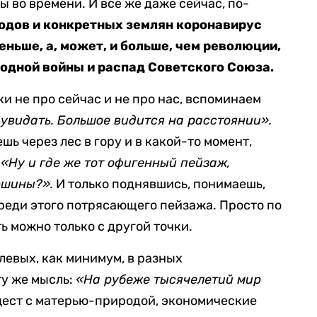
 во времени. И все же даже сейчас, по-
родов и конкретных землян коронавирус
еньше, а, может, и больше, чем революции,
одной войны и распад Советского Союза.
ки не про сейчас и не про нас, вспоминаем
 увидать. Большое видится на расстоянии».
шь через лес в гору и в какой-то момент,
:
«Ну и где же тот офигенный пейзаж,
ршины?».
И только поднявшись, понимаешь,
среди этого потрясающего пейзажа. Просто по
ь можно только с другой точки.
улевых, как минимум, в разных
ту же мысль:
«На рубеже тысячелетий мир
цест с матерью-природой, экономические