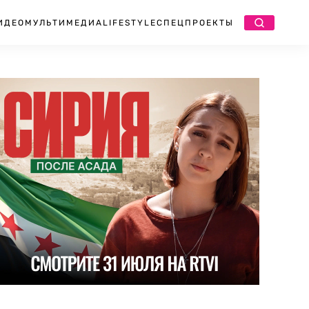
ИДЕО
МУЛЬТИМЕДИА
LIFESTYLE
СПЕЦПРОЕКТЫ