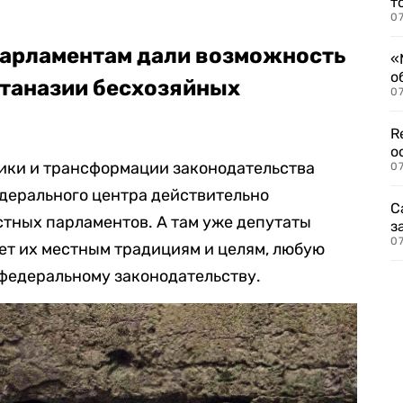
т
07
парламентам дали возможность
«
о
втаназии бесхозяйных
07
R
о
ики и трансформации законодательства
07
едерального центра действительно
С
тных парламентов. А там уже депутаты
з
07
ает их местным традициям и целям, любую
 федеральному законодательству.