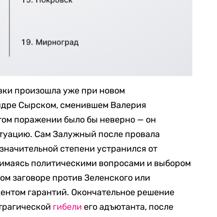
евки произошла уже при новом
дре Сырском, сменившем Валерия
этом поражении было бы неверно — он
туацию. Сам Залужный после провала
значительной степени устранился от
нимаясь политическими вопросами и выбором
ом заговоре против Зеленского или
ентом гарантий. Окончательное решение
 трагической
гибели
его адъютанта, после