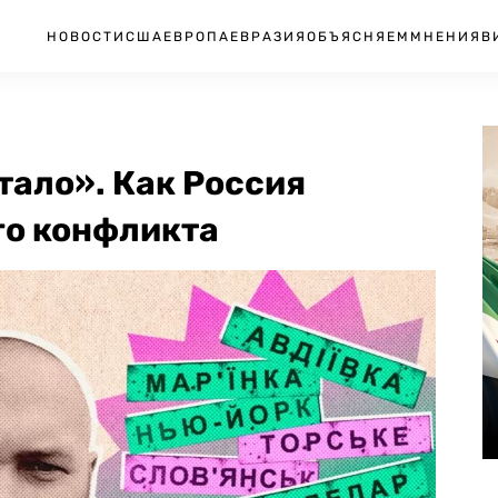
НОВОСТИ
США
ЕВРОПА
ЕВРАЗИЯ
ОБЪЯСНЯЕМ
МНЕНИЯ
В
тало». Как Россия
го конфликта