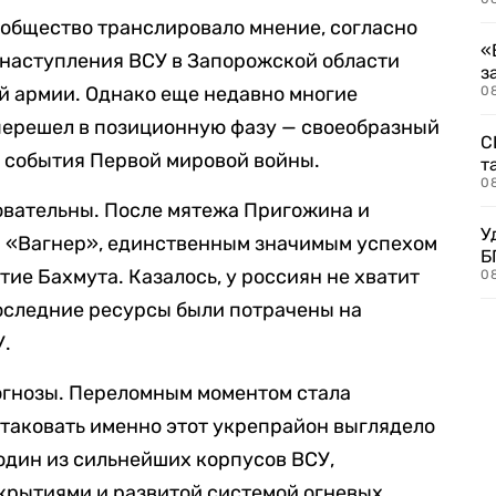
ообщество транслировало мнение, согласно
«
рнаступления ВСУ в Запорожской области
з
й армии. Однако еще недавно многие
08
 перешел в позиционную фазу — своеобразный
С
 события Первой мировой войны.
т
0
овательны. После мятежа Пригожина и
У
К «Вагнер», единственным значимым успехом
Б
ие Бахмута. Казалось, у россиян не хватит
0
оследние ресурсы были потрачены на
У.
огнозы. Переломным моментом стала
таковать именно этот укрепрайон выглядело
один из сильнейших корпусов ВСУ,
рытиями и развитой системой огневых