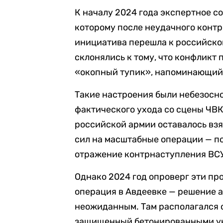
К началу 2024 года экспертное с
которому после неудачного конт
инициатива перешла к российско
склонялись к тому, что конфликт
«окопный тупик», напоминающий
Такие настроения были небезосн
фактического ухода со сцены ЧВ
российской армии оставалось взят
сил на масштабные операции — п
отражение контрнаступления ВС
Однако 2024 год опроверг эти пр
операция в Авдеевке — решение а
неожиданным. Там располагался 
защищенный бетонированными ук