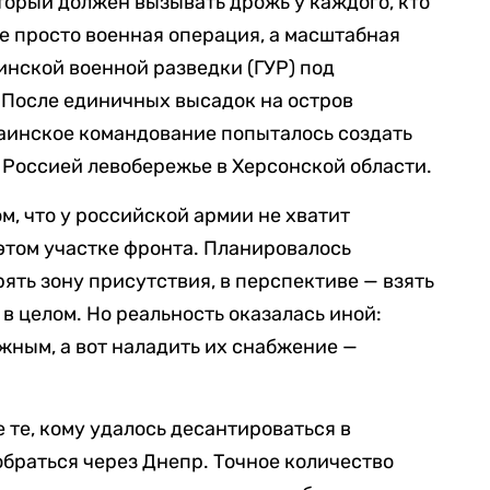
торый должен вызывать дрожь у каждого, кто
не просто военная операция, а масштабная
нской военной разведки (ГУР) под
 После единичных высадок на остров
раинское командование попыталось создать
 Россией левобережье в Херсонской области.
м, что у российской армии не хватит
этом участке фронта. Планировалось
ять зону присутствия, в перспективе — взять
в целом. Но реальность оказалась иной:
жным, а вот наладить их снабжение —
 те, кому удалось десантироваться в
добраться через Днепр. Точное количество