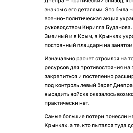
Днепра — трагический эпизод, ко
знаком с его деталями. Это была 
военно-политическая акция украи
руководством Кирилла Буданова.
Змеиный и в Крым, в Крынках ук
постоянный плацдарм на занятом
Изначально расчет строился на то
ресурсов для противостояния на 
закрепиться и постепенно расшир
под контроль левый берег Днепра 
высадить войска оказалось возмо
практически нет.
Самые большие потери понесли не
Крынках, а те, кто пытался туда 