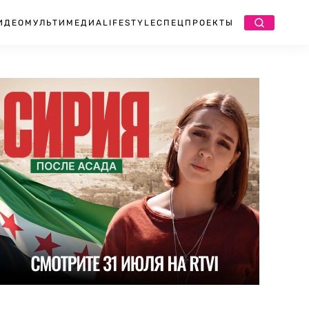
ИДЕО
МУЛЬТИМЕДИА
LIFESTYLE
СПЕЦПРОЕКТЫ