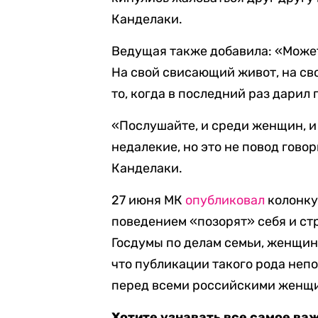
Канделаки.
Ведущая также добавила: «Может,
На свой свисающий живот, на св
то, когда в последний раз дарил 
«Послушайте, и среди женщин, 
недалекие, но это не повод говор
Канделаки.
27 июня МК
опубликовал
колонку
поведением «позорят» себя и ст
Госдумы по делам семьи, женщи
что публикации такого рода неп
перед всеми российскими женщин
Хотите узнавать все самое ва