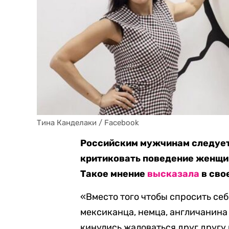
Тина Канделаки / Facebook
Российским мужчинам следует
критиковать поведение женщи
Такое мнение
высказала
в сво
«Вместо того чтобы спросить се
мексиканца, немца, англичанин
кинулись жаловаться друг другу