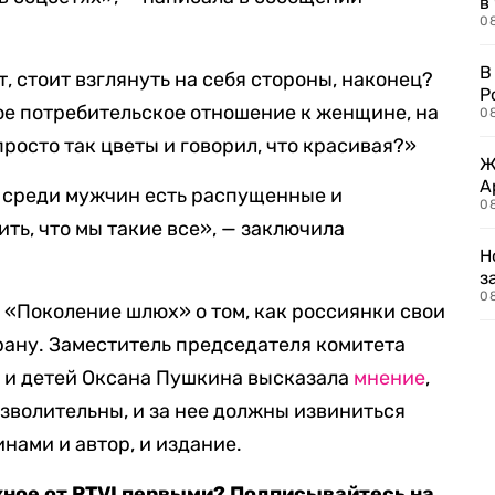
в
08
В
 стоит взглянуть на себя стороны, наконец?
Р
ое потребительское отношение к женщине, на
08
просто так цветы и говорил, что красивая?»
Ж
А
и среди мужчин есть распущенные и
0
ить, что мы такие все», — заключила
Н
з
08
 «Поколение шлюх» о том, как россиянки свои
рану. Заместитель председателя комитета
н и детей Оксана Пушкина высказала
мнение
,
озволительны, и за нее должны извиниться
ами и автор, и издание.
жное от RTVI первыми? Подписывайтесь на