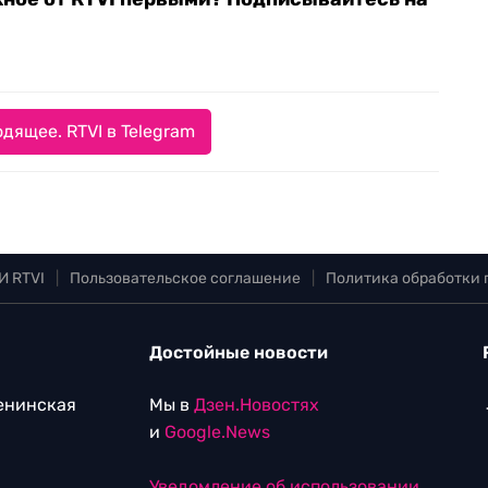
дящее. RTVI в Telegram
И RTVI
|
Пользовательское соглашение
|
Политика обработки
Достойные новости
Ленинская
Мы в
Дзен.Новостях
и
Google.News
Уведомление об использовании