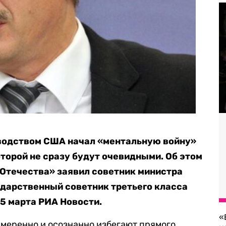
водством США начал «ментальную войну»
оторой не сразу будут очевидными. Об этом
Отечества» заявил советник министра
дарственный советник третьего класса
5 марта РИА Новости.
«
амеренно и осознанно избегают прямого