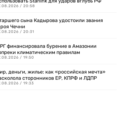
спользовать Starlink для ударов вглубь РФ
7.08.2026 / 20:58
таршего сына Кадырова удостоили звания
ероя Чечни
.08.2026 / 20:31
РГ финансировала бурение в Амазонии
опреки климатическим правилам
.08.2026 / 19:50
ир, деньги, жилье: как «российская мечта»
асколола сторонников ЕР, КПРФ и ЛДПР
.08.2026 / 19:33