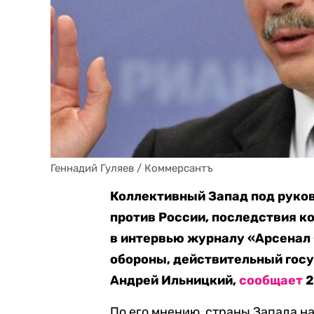
Геннадий Гуляев / Коммерсантъ
Коллективный Запад под руко
против России, последствия к
в интервью журналу «Арсенал 
обороны, действительный госу
Андрей Ильницкий,
сообщает
2
По его мнению, страны Запада н