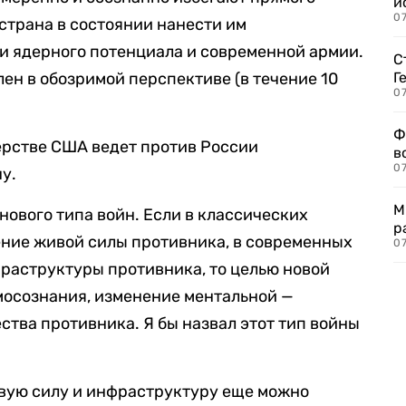
и
0
 страна в состоянии нанести им
 ядерного потенциала и современной армии.
С
ен в обозримой перспективе (в течение 10
Г
07
Ф
ерстве США ведет против России
в
07
у.
М
нового типа войн. Если в классических
р
ение живой силы противника, в современных
07
раструктуры противника, то целью новой
мосознания, изменение ментальной —
тва противника. Я бы назвал этот тип войны
ивую силу и инфраструктуру еще можно