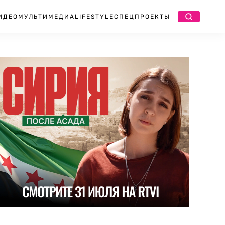
ИДЕО
МУЛЬТИМЕДИА
LIFESTYLE
СПЕЦПРОЕКТЫ