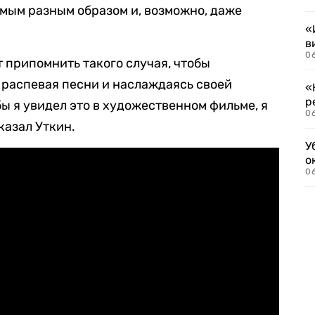
мым разным образом и, возможно, даже
«
в
06
т припомнить такого случая, чтобы
 распевая песни и наслаждаясь своей
«
р
ы я увидел это в художественном фильме, я
06
казал Уткин.
У
о
06