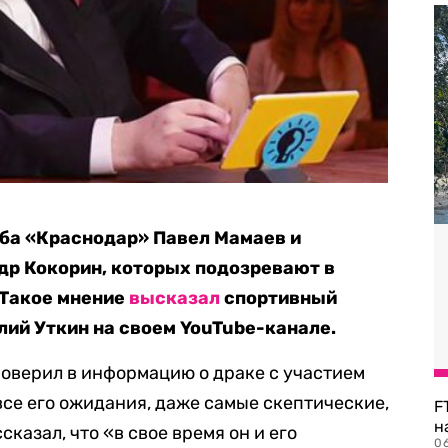
ба «Краснодар» Павел Мамаев и
р Кокорин, которых подозревают в
 Такое мнение
высказал
спортивный
ий Уткин на своем YouTube-канале.
 поверил в информацию о драке с участием
все его ожидания, даже самые скептические,
F
н
азал, что «в свое время он и его
06