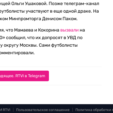
ущей Ольги Ушаковой. Позже телеграм-канал
футболисты участвуют в еще одной драке. На
ником Минпромторга Денисом Паком.
я, что Мамаева и Кокорина
вызвали
на
0» сообщил, что их допросят в УВД по
у округу Москвы. Сами футболисты
комментировали.
дящее. RTVI в Telegram
И RTVI
|
Пользовательское соглашение
|
Политика обработки