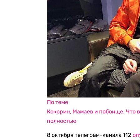
По теме
Кокорин, Мамаев и побоище. Что 
полностью
8 октября телеграм-канала 112
оп