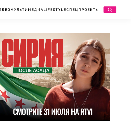
ИДЕО
МУЛЬТИМЕДИА
LIFESTYLE
СПЕЦПРОЕКТЫ