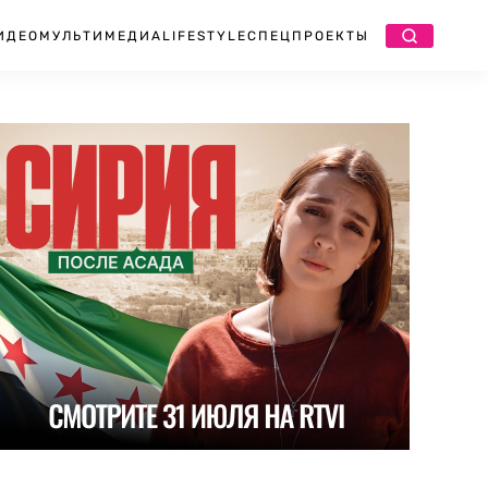
ИДЕО
МУЛЬТИМЕДИА
LIFESTYLE
СПЕЦПРОЕКТЫ