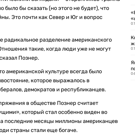
о было бы сказать (но этого не будет), что
«
ны. Это почти как Север и Юг и вопрос
«
07
К
ое радикальное разделение американского
ж
Отношения такие, когда люди уже не могут
0
 сказал Познер.
Я
п
то американской культуре всегда было
0
востояние, которое выражалось в
бералов, демократов и республиканцев.
пряжения в обществе Познер считает
щими», который стал особенно виден во
За последние месяцы миллионы американцев
юди страны стали еще богаче.