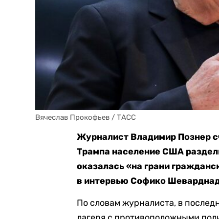
Вячеслав Прокофьев / ТАСС
Журналист Владимир Познер сч
Трампа население США раздели
оказалась «на грани гражданс
в интервью Софико Шеварднад
По словам журналиста, в послед
лагеря с противоположными пол