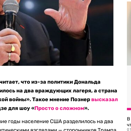
итает, что из-за политики Дональда
лось на два враждующих лагеря, а страна
кой войны». Такое мнение Познер
высказал
зе для шоу «
Просто о сложном
».
В
ние годы население США разделилось на два
ч
итическими взглядами — сторонников Трампа
07