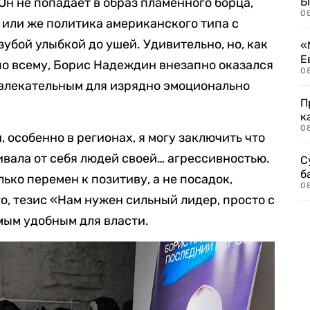
Он не попадает в образ пламенного борца,
Б
0
или же политика американского типа с
убой улыбкой до ушей. Удивительно, но, как
«
Е
 по всему, Борис Надеждин внезапно оказался
0
ивлекательным для изрядно эмоционально
П
к
0
 особенно в регионах, я могу заключить что
вала от себя людей своей… агрессивностью.
С
б
лько перемен к позитиву, а не посадок,
0
о, тезис «Нам нужен сильный лидер, просто с
мым удобным для власти.