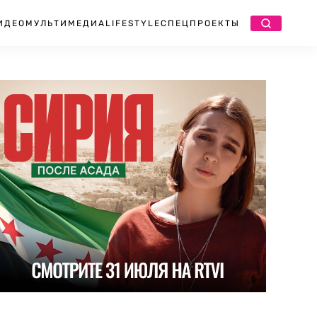
ИДЕО
МУЛЬТИМЕДИА
LIFESTYLE
СПЕЦПРОЕКТЫ