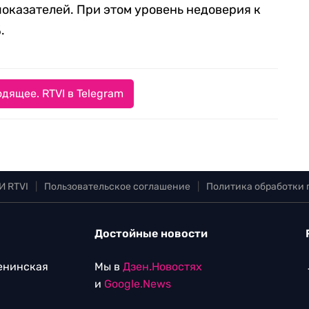
показателей. При этом уровень недоверия к
.
дящее. RTVI в Telegram
И RTVI
|
Пользовательское соглашение
|
Политика обработки
Достойные новости
Ленинская
Мы в
Дзен.Новостях
и
Google.News