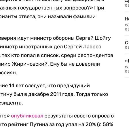
А
0
 важных государственных вопросов?» При
рианты ответа, они называли фамилии
Н
з
08
оверия идут министр обороны Сергей Шойгу
С
 министр иностранных дел Сергей Лавров
08
з тех кто попал в список, среди респондентов
«
имир Жириновский. Ему бы не доверили
з
оссиян.
08
ние 14 лет следует, что предыдущий
ину был в декабре 2011 года. Тогда только
езидента.
нтр»
опубликовал
результаты своего опроса о
что рейтинг Путина за год упал на 20% (с 58%