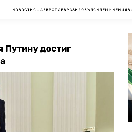
НОВОСТИ
США
ЕВРОПА
ЕВРАЗИЯ
ОБЪЯСНЯЕМ
МНЕНИЯ
В
я Путину достиг
ма