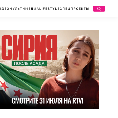
ИДЕО
МУЛЬТИМЕДИА
LIFESTYLE
СПЕЦПРОЕКТЫ