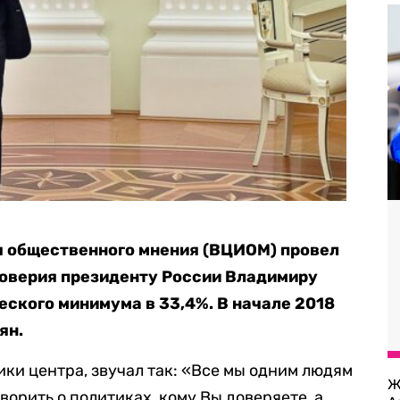
я общественного мнения (ВЦИОМ) провел
 доверия президенту России Владимиру
еского минимума в 33,4%. В начале 2018
ян.
ики центра, звучал так: «Все мы одним людям
Ж
оворить о политиках, кому Вы доверяете, а