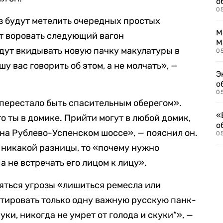
о
0
з будут метелить очередных простых
М
т воровать следующий вагон
М
удут вкидывать новую пачку макулатуры в
05
у вас говорить об этом, а не молчать», —
Э
о
05
перестало быть спасительным оберегом».
«
то ты в домике. Прийти могут в любой домик,
о
 на Рублево-Успенском шоссе», — пояснил он.
05
т никакой разницы, то «почему нужно
а не встречать его лицом к лицу».
ояться угрозы «лишиться ремесла или
тировать только одну важную русскую панк-
 руки, никогда не умрет от голода и скуки“», —