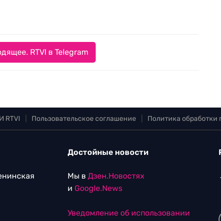
дящее. RTVI в Telegram
И RTVI
|
Пользовательское соглашение
|
Политика обработки
Достойные новости
Ленинская
Мы в
Дзен.Новостях
и
Google.News
Уведомление об использовании