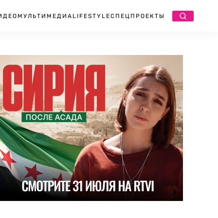
ИДЕО
МУЛЬТИМЕДИА
LIFESTYLE
СПЕЦПРОЕКТЫ