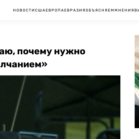
НОВОСТИ
США
ЕВРОПА
ЕВРАЗИЯ
ОБЪЯСНЯЕМ
МНЕНИЯ
В
маю, почему нужно
олчанием»