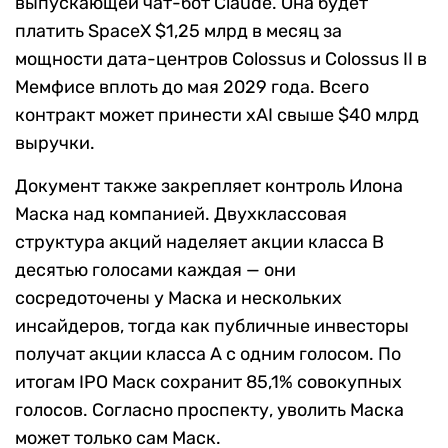
выпускающей чат-бот Claude. Она будет
платить SpaceX $1,25 млрд в месяц за
мощности дата-центров Colossus и Colossus II в
Мемфисе вплоть до мая 2029 года. Всего
контракт может принести xAI свыше $40 млрд
выручки.
Документ также закрепляет контроль Илона
Маска над компанией. Двухклассовая
структура акций наделяет акции класса B
десятью голосами каждая — они
сосредоточены у Маска и нескольких
инсайдеров, тогда как публичные инвесторы
получат акции класса A с одним голосом. По
итогам IPO Маск сохранит 85,1% совокупных
голосов. Согласно проспекту, уволить Маска
может только сам Маск.