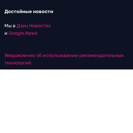
Достойные новости
Мы в
Дзен.Новостях
и
Google.News
Уведомление об использовании рекомендательных
технологий
RTVI в соцсетях
18+