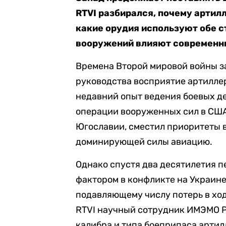
RTVI разбирался, почему артил
какие орудия используют обе с
вооружений влияют современны
Времена Второй мировой войны з
руководства восприятие артиллер
недавний опыт ведения боевых де
операции вооруженных сил в США
Югославии, сместил приоритеты в
доминирующей силы авиацию.
Однако спустя два десятилетия 
фактором в конфликте на Украине
подавляющему числу потерь в хо
RTVI научный сотрудник ИМЭМО Р
калибра и типа боеприпаса артилл