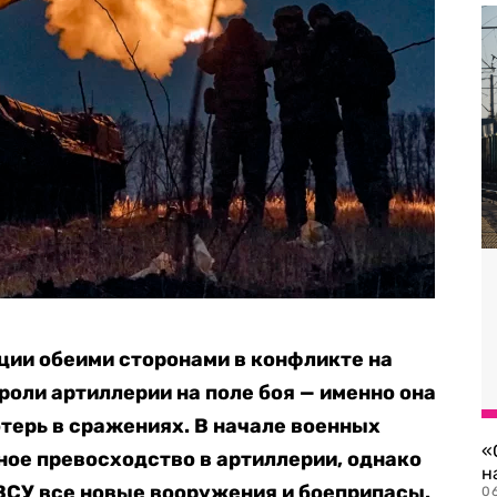
ции обеими сторонами в конфликте на
роли артиллерии на поле боя — именно она
терь в сражениях. В начале военных
«
ое превосходство в артиллерии, однако
н
ВСУ все новые вооружения и боеприпасы.
06