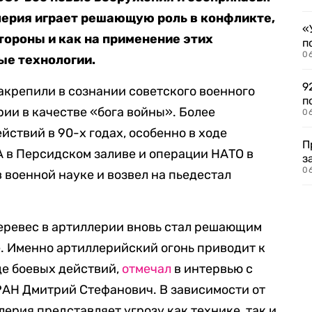
лерия играет решающую роль в конфликте,
«
тороны и как на применение этих
п
0
е технологии.
9
акрепили в сознании советского военного
п
ии в качестве «бога войны». Более
0
йствий в 90-х годах, особенно в ходе
П
 в Персидском заливе и операции НАТО в
з
0
 военной науке и возвел на пьедестал
перевес в артиллерии вновь стал решающим
. Именно артиллерийский огонь приводит к
де боевых действий,
отмечал
в интервью с
АН Дмитрий Стефанович. В зависимости от
ерия представляет угрозу как технике, так и