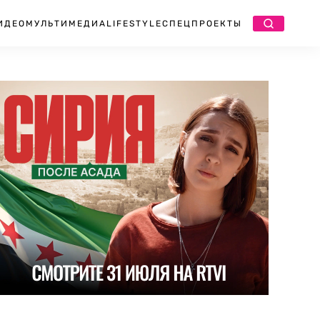
ИДЕО
МУЛЬТИМЕДИА
LIFESTYLE
СПЕЦПРОЕКТЫ