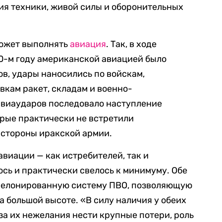
ия техники, живой силы и оборонительных
может выполнять
авиация
. Так, в ходе
0-м году американской авиацией было
в, удары наносились по войскам,
кам ракет, складам и военно-
виаударов последовало наступление
орые практически не встретили
 стороны иракской армии.
авиации — как истребителей, так и
сь и практически свелось к минимуму. Обе
шелонированную систему ПВО, позволяющую
на большой высоте. «В силу наличия у обеих
за их нежелания нести крупные потери, роль