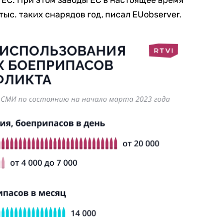
ЕС. При этом заводы ЕС в настоящее время
ыс. таких снарядов год, писал EUobserver.