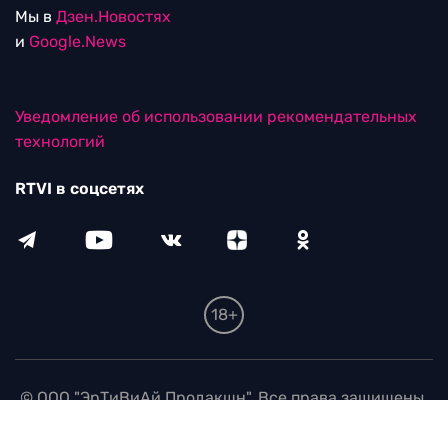
Мы в
Дзен.Новостях
и
Google.News
Уведомление об использовании рекомендательных
технологий
RTVI в соцсетях
18+
© ООО "ЭрТиВиАй Продакшн". Все права защищены.
При цитировании материалов активная
гиперссылка на rtvi.com обязательна