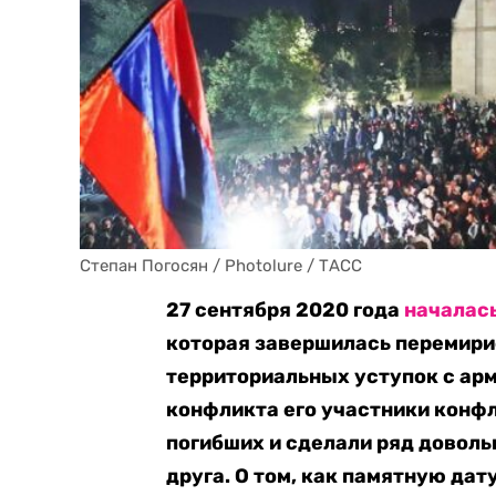
Степан Погосян / Photolure / ТАСС
27 сентября 2020 года
началас
которая завершилась перемири
территориальных уступок с арм
конфликта его участники конфл
погибших и сделали ряд доволь
друга. О том, как памятную дат