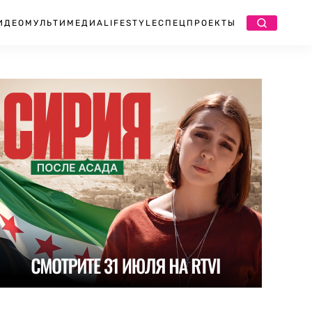
ИДЕО
МУЛЬТИМЕДИА
LIFESTYLE
СПЕЦПРОЕКТЫ