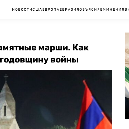
НОВОСТИ
США
ЕВРОПА
ЕВРАЗИЯ
ОБЪЯСНЯЕМ
МНЕНИЯ
В
амятные марши. Как
и годовщину войны