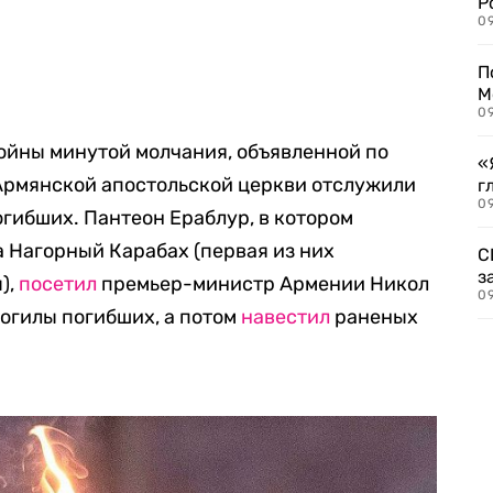
Р
09
П
М
09
йны минутой молчания, объявленной по
«
 Армянской апостольской церкви отслужили
г
09
гибших. Пантеон Ераблур, в котором
 Нагорный Карабах (первая из них
С
з
),
посетил
премьер-министр Армении Никол
09
огилы погибших, а потом
навестил
раненых