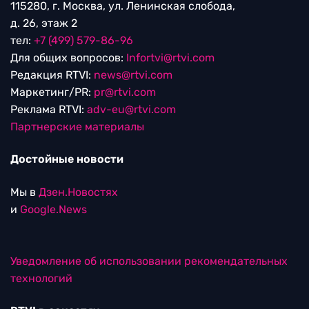
115280, г. Москва, ул. Ленинская слобода,
д. 26, этаж 2
тел:
+7 (499) 579-86-96
Для общих вопросов:
Infortvi@rtvi.com
Редакция RTVI:
news@rtvi.com
Маркетинг/PR:
pr@rtvi.com
Реклама RTVI:
adv-eu@rtvi.com
Партнерские материалы
Достойные новости
Мы в
Дзен.Новостях
и
Google.News
Уведомление об использовании рекомендательных
технологий