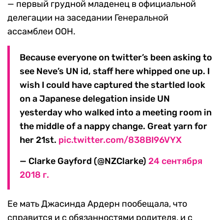
— первый грудной младенец в официальной
делегации на заседании Генеральной
ассамблеи ООН.
Because everyone on twitter’s been asking to
see Neve’s UN id, staff here whipped one up. I
wish I could have captured the startled look
on a Japanese delegation inside UN
yesterday who walked into a meeting room in
the middle of a nappy change. Great yarn for
her 21st.
pic.twitter.com/838BI96VYX
— Clarke Gayford (@NZClarke)
24 сентября
2018 г.
Ее мать Джасинда Ардерн пообещала, что
справится и с обязанностями родителя, и с