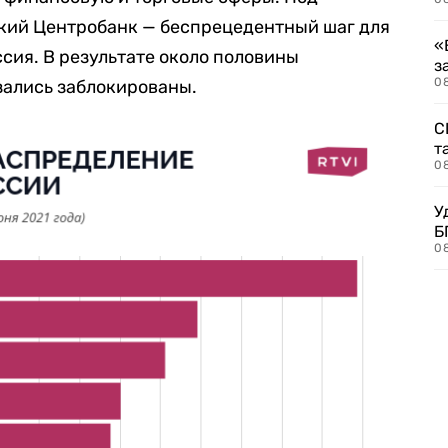
кий Центробанк — беспрецедентный шаг для
«
ссия. В результате около половины
з
08
ались заблокированы.
С
т
0
У
Б
0