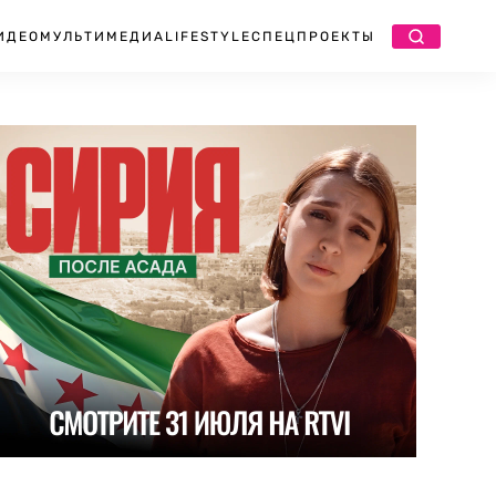
ИДЕО
МУЛЬТИМЕДИА
LIFESTYLE
СПЕЦПРОЕКТЫ