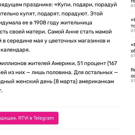
п
рядущем празднике: «Купи, подари, порадуй
07
тельно купят, подарят, порадуют. Этой
«
идумала ее в 1908 году жительница
т
ть своей матери. Самой Анне стать мамой
07
й в середине мая у цветочных магазинов и
«
 календаря.
о
07
 миллионов жителей Америки, 51 процент (167
R
ей из них — лишь половина. Для остальных —
о
одный женский день (8 марта) американкам
07
.
дящее. RTVI в Telegram