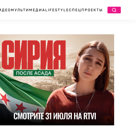
ИДЕО
МУЛЬТИМЕДИА
LIFESTYLE
СПЕЦПРОЕКТЫ