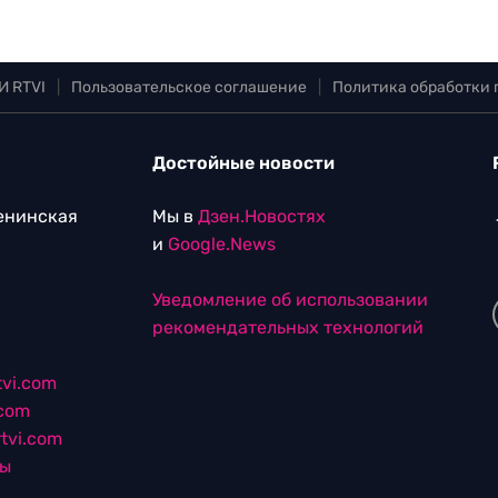
И RTVI
|
Пользовательское соглашение
|
Политика обработки
Достойные новости
Ленинская
Мы в
Дзен.Новостях
и
Google.News
Уведомление об использовании
рекомендательных технологий
vi.com
.com
tvi.com
лы