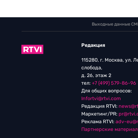
Выходные данные СМ
Редакция
115280, г. Москва, ул. 
слобода,
д. 26, этаж 2
тел:
+7 (499) 579-86-96
Для общих вопросов:
Infortvi@rtvi.com
Редакция RTVI:
news@rt
Маркетинг/PR:
pr@rtvi
Реклама RTVI:
adv-eu@r
Партнерские материа