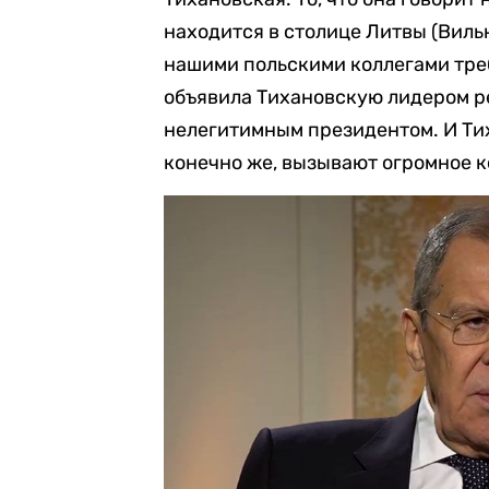
находится в столице Литвы (Вильн
нашими польскими коллегами треб
объявила Тихановскую лидером р
нелегитимным президентом. И Тих
конечно же, вызывают огромное к