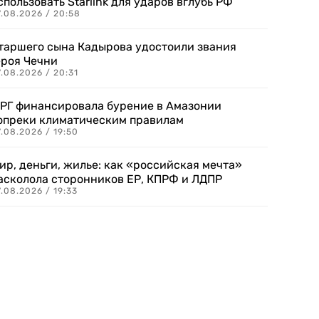
спользовать Starlink для ударов вглубь РФ
7.08.2026 / 20:58
таршего сына Кадырова удостоили звания
ероя Чечни
.08.2026 / 20:31
РГ финансировала бурение в Амазонии
опреки климатическим правилам
.08.2026 / 19:50
ир, деньги, жилье: как «российская мечта»
асколола сторонников ЕР, КПРФ и ЛДПР
.08.2026 / 19:33