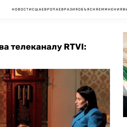
НОВОСТИ
США
ЕВРОПА
ЕВРАЗИЯ
ОБЪЯСНЯЕМ
МНЕНИЯ
В
а телеканалу RTVI: