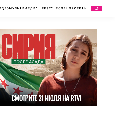
ИДЕО
МУЛЬТИМЕДИА
LIFESTYLE
СПЕЦПРОЕКТЫ