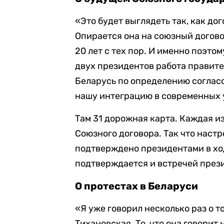
«Это будет выглядеть так, как до
Опирается она на союзный догово
20 лет с тех пор. И именно поэто
двух президентов работа правит
Беларусь по определению согласо
нашу интеграцию в современных 
Там 31 дорожная карта. Каждая и
Союзного договора. Так что наст
подтверждено президентами в ход
подтверждается и встречей прези
О протестах в Беларуси
«Я уже говорил несколько раз о т
Тихановская. То, что она говорит 