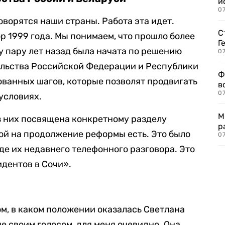
и
0
говорятся наши страны. Работа эта идет.
С
р 1999 года. Мы понимаем, что прошло более
Г
му пару лет назад была начата по решению
07
ельства Российской Федерации и Республики
Ф
ванных шагов, которые позволят продвигать
в
07
условиях.
М
з них посвящена конкретному разделу
р
рой на продолжение реформы есть. Это было
07
е их недавнего телефонного разговора. Это
дентов в Сочи».
ом, в каком положении оказалась Светлана
не своим голосом, для меня очевидно. Она