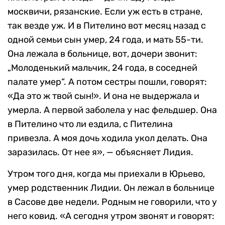
москвичи, рязанские. Если уж есть в стране,
так везде уж. И в Пителино вот месяц назад с
одной семьи сын умер, 24 года, и мать 55-ти.
Она лежала в больнице, вот, дочери звонит:
„Молоденький мальчик, 24 года, в соседней
палате умер“. А потом сестры пошли, говорят:
«Да это ж твой сын!». И она не выдержала и
умерла. А первой заболела у нас фельдшер. Она
в Пителино что ли ездила, с Пителина
привезла. А моя дочь ходила укол делать. Она
заразилась. От нее я», — объясняет Лидия.
Утром того дня, когда мы приехали в Юрьево,
умер родственник Лидии. Он лежал в больнице
в Сасове две недели. Родным не говорили, что у
него ковид. «А сегодня утром звонят и говорят: