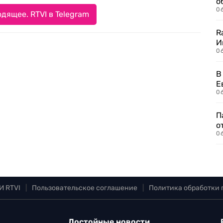
о
06
дящее. RTVI в Telegram
R
И
0
В
Е
06
П
о
06
И RTVI
|
Пользовательское соглашение
|
Политика обработки
Достойные новости