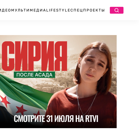
ИДЕО
МУЛЬТИМЕДИА
LIFESTYLE
СПЕЦПРОЕКТЫ