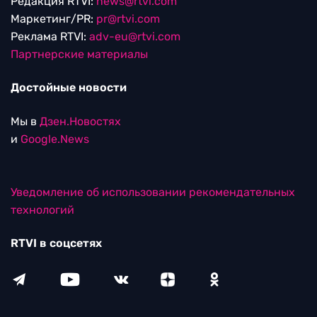
Редакция RTVI:
news@rtvi.com
Маркетинг/PR:
pr@rtvi.com
Реклама RTVI:
adv-eu@rtvi.com
Партнерские материалы
Достойные новости
Мы в
Дзен.Новостях
и
Google.News
Уведомление об использовании рекомендательных
технологий
RTVI в соцсетях