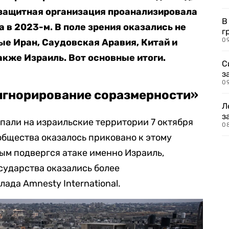
защитная организация проанализировала
В
 в 2023-м. В поле зрения оказались не
г
09
е Иран, Саудовская Аравия, Китай и
также Израиль. Вот основные итоги.
С
з
0
«игнорирование соразмерности»
Л
з
апали на израильские территории 7 октября
0
общества оказалось приковано к этому
вым подвергся атаке именно Израиль,
сударства оказались более
ада Amnesty International.