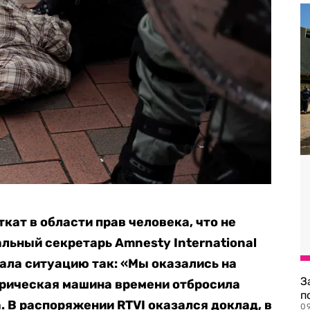
ткат в области прав человека, что не
льный секретарь Amnesty International
ала ситуацию так: «Мы оказались на
З
орическая машина времени отбросила
п
. В распоряжении RTVI оказался доклад, в
0