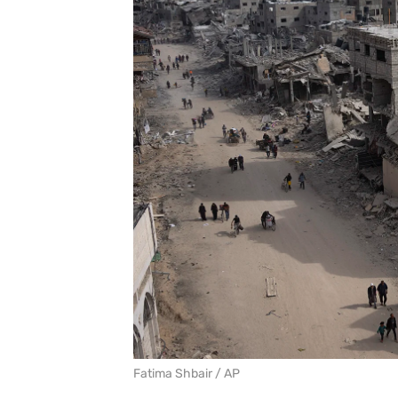
Fatima Shbair / AP