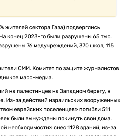
3% жителей сектора Газа) подверглись
а конец 2023-го были разрушены 65 тыс.
азрушены 76 медучреждений, 370 школ, 115
вители СМИ. Комитет по защите журналистов
удников масс-медиа.
ний на палестинцев на Западном берегу, в
ме. Из-за действий израильских вооруженных
твом еврейских поселенцев» погибли 511
овек были вынуждены покинуть свои дома.
ной необходимости» снес 1128 зданий, из-за