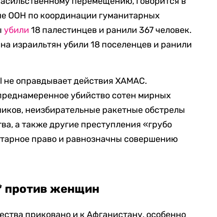
насильственному перемещению, говорится в
ие ООН по координации гуманитарных
ы
убили
18 палестинцев и ранили 367 человек.
на израильтян убили 18 поселенцев и ранили
al не оправдывает действия ХАМАС.
преднамеренное убийство сотен мирных
ников, неизбирательные ракетные обстрелы
ва, а также другие преступления «грубо
тарное право и равнозначны совершению
* против женщин
ства приковано и к Афганистану, особенно