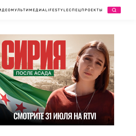
ИДЕО
МУЛЬТИМЕДИА
LIFESTYLE
СПЕЦПРОЕКТЫ