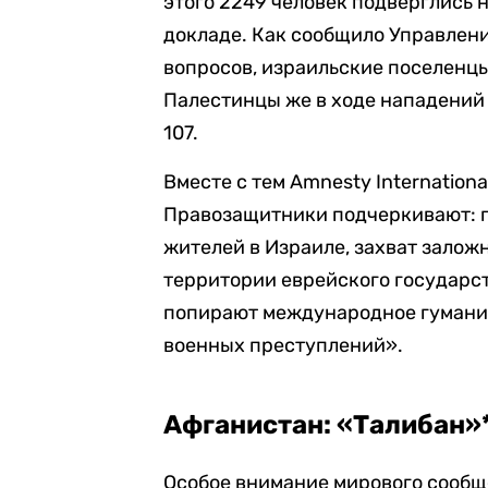
этого 2249 человек подверглись 
докладе. Как сообщило Управлен
вопросов, израильские поселенц
Палестинцы же в ходе нападений 
107.
Вместе с тем Amnesty Internation
Правозащитники подчеркивают: 
жителей в Израиле, захват залож
территории еврейского государст
попирают международное гумани
военных преступлений».
Афганистан: «Талибан»
Особое внимание мирового сообще