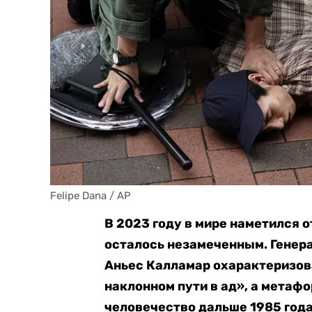
Felipe Dana / AP
В 2023 году в мире наметился о
осталось незамеченным. Генера
Аньес Калламар охарактеризов
наклонном пути в ад», а метаф
человечество дальше 1985 года