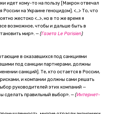
ки идет кому-то на пользу [Макрон отвечал
я России на Украине геноцидом]. <…> То, что
ятно жестоко <…>, но в то же время я
все возможное, чтобы и дальше быть в
становить мир». —
(
Газета Le Parisien
)
отающие в оказавшихся под санкциями
вшими под санкции партнерами, должны
енении санкций]. Те, кто остается в России,
рисками, и компании должны сами решать
 выбор руководителей этих компаний —
бы сделать правильный выбор». —
(
Интернет-
 промышленность, многие отрасли экономики