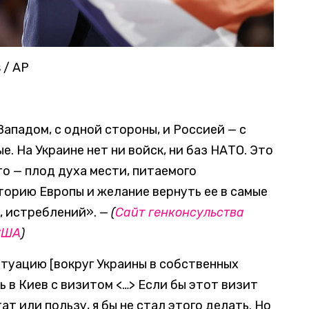
 / AP
ападом, с одной стороны, и Россией — с
. На Украине нет ни войск, ни баз НАТО. Это
Это — плод духа мести, питаемого
торию Европы и желание вернуть ее в самые
, истреблений». —
(
Сайт генконсульства
США
)
итуацию [вокруг Украины в собственных
ь в Киев с визитом <…> Если бы этот визит
ат или пользу, я бы не стал этого делать. Но