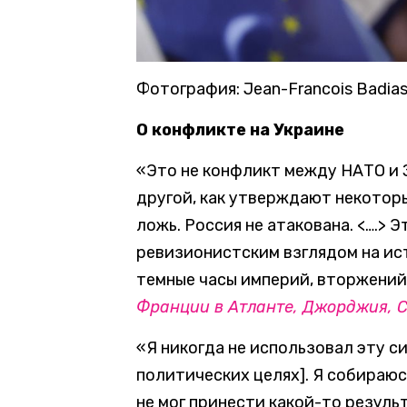
Фотография: Jean-Francois Badias
О конфликте на Украине
«Это не конфликт между НАТО и З
другой, как утверждают некоторые
ложь. Россия не атакована. <….> 
ревизионистским взглядом на ис
темные часы империй, вторжений
Франции в Атланте, Джорджия, 
«Я никогда не использовал эту с
политических целях]. Я собираюс
не мог принести какой-то результ