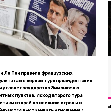
н Ле Пен привела французских
ультатам в первом туре президентских
му главе государства Эмманюэлю
нтных пунктов. Исход второго тура
итики второй по влиянию страны в
«
обираются выстраивать отношения с