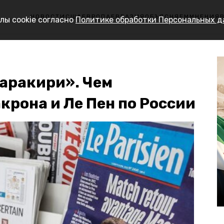
НОВОСТИ
США
ЕВРОПА
ЕВРАЗИЯ
ОБЪЯСНЯЕМ
МНЕНИЯ
лы cookie согласно
Политике обработки Персональных 
харакири». Чем
рона и Ле Пен по России