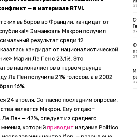
и
0
онфликт — в материале RTVI.
С
нтских выборов во Франции, кандидат от
Г
спублика!» Эмманюэль Макрон получил
07
ксимальный результат среди 12
Ф
оказалась кандидат от националистической
в
07
ие» Марин Ле Пен с 23,1%. Это
атов националистов в первом раунде
М
ду Ле Пен получила 21% голосов, а в 2002
р
07
брал 16%.
ся 24 апреля. Согласно последним опросам,
рства является Макрон. Ему отдают
Ле Пен — 47%, следует из среднего
 мнения, который
приводит
издание Politico.
 исследовании центра Ifop, — разрыв еще