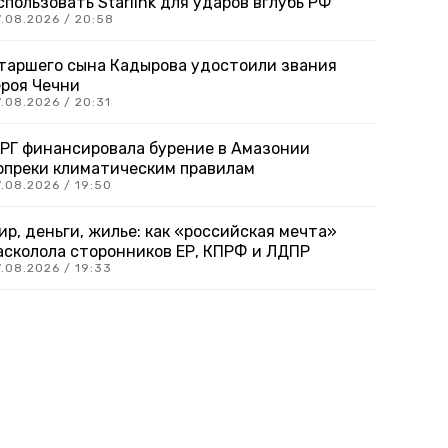
спользовать Starlink для ударов вглубь РФ
7.08.2026 / 20:58
таршего сына Кадырова удостоили звания
ероя Чечни
.08.2026 / 20:31
РГ финансировала бурение в Амазонии
опреки климатическим правилам
.08.2026 / 19:50
ир, деньги, жилье: как «российская мечта»
асколола сторонников ЕР, КПРФ и ЛДПР
.08.2026 / 19:33