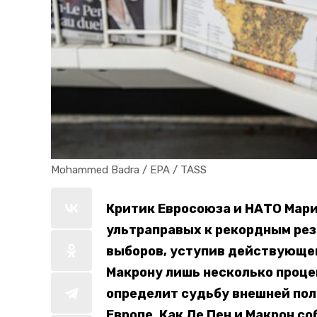
Mohammed Badra / EPA / TASS
Критик Евросоюза и НАТО Мари
ультраправых к рекордным рез
выборов, уступив действующе
Макрону лишь несколько проце
определит судьбу внешней пол
Европе. Как Ле Пен и Макрон с