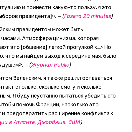
итуацию и принести какую-то пользу, я это
выборов президента]». —
(
Газета 20 minutes
)
ийским президентом может быть
 часами. Атмосфера цинизма, которая
ют это [общение] легкой прогулкой <…> Но
аю, что мы найдем выход к середине мая, было
будущем». —
(
Журнал Public
)
нтом Зеленским, я также решил оставаться
нтакт столько, сколько смогу и сколько
ым. Я буду неустанно пытаться убедить его
чтобы помочь Франции, насколько это
х и предотвратить расширение конфликта <…
ции в Атланте, Джорджия, США
)