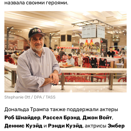
назвала своими героями.
Stephanie Ott / DPA / TASS
Дональда Трампа также поддержали актеры
Роб Шнайдер
,
Рассел Брэнд
,
Джон Войт
,
Деннис Куэйд
и
Рэнди Куэйд
, актрисы
Эмбер