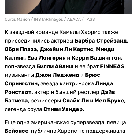
Curtis Marion / INSTARImages / ABACA / TASS
К звездной команде Камалы Харрис также
присоединились актрисы
Барбра Стрейзанд,
Обри Плаза, Джейми Ли Кертис, Минди
Калинг, Ева Лонгория
и
Керри Вашингтон
,
поп-звезда
Билли Айлиш
и ее брат
FINNEAS
,
музыканты
Джон Ледженд
и
Брюс
Спрингстин,
звезда кантри-рока
Линда
Ронстадт
,
актер и бывший рестлер
Дэйв
Батиста
,
режиссеры
Спайк Ли
и
Мел Брукс
,
легенда соула
Стиви Уандер.
Еще одна американская суперзвезда, певица
Бейонсе
, публично Харрис не поддерживала,