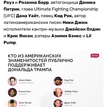
Роуз
и
Розанна Барр
, автогонщица
Даника
Патрик
, глава Ultimate Fighting Championship
(UFC)
Дана Уайт,
певец
Кид Рок,
автор
латиноамериканских песен
Ники Джем
,
исполнители кантри-музыки
Джейсон Олдин
и
Крис Янсон
, рэперы
Азилия Бэнкс
и
Lil
Pump
.