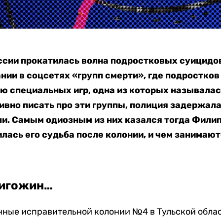
оссии прокатилась волна подростковых суицидо
нии в соцсетях «групп смерти», где подростков
 специальных игр, одна из которых называлас
тивно писать про эти группы, полиция задержал
и. Самым одиозным из них казался тогда Филип
лась его судьба после колонии, и чем занимаю
ригожин…
нные исправительной колонии №4 в Тульской обла