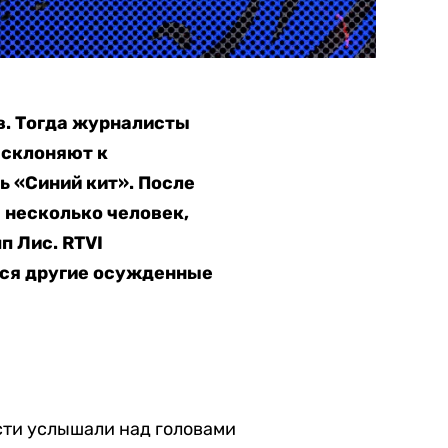
в. Тогда журналисты
 склоняют к
ь «Синий кит». После
а несколько человек,
п Лис. RTVI
тся другие осужденные
сти услышали над головами