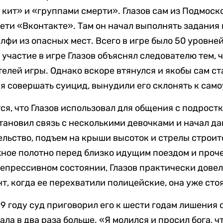
кит» и «группами смерти». Глазов сам из Подмосков
ети «Вконтакте». Там он начал выполнять задания 
фи из опасных мест. Всего в игре было 50 уровне
частие в игре Глазов объяснял следователю тем, чт
телей игры. Однако вскоре втянулся и якобы сам ст
ся совершать суицид, вынудили его склонять к сам
ся, что Глазов использовал для общения с подрост
становил связь с несколькими девочками и начал да
ьство, подъем на крыши высоток и стрелы строит
ое полотно перед близко идущим поездом и прочее
епрессивном состоянии, Глазов практически довел
нт, когда ее перехватили полицейские, она уже сто
19 году суд приговорил его к шести годам лишения 
ла в два раза больше. «Я молился и просил бога, 