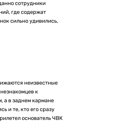
иданно сотрудники
ний, где содержат
нок сильно удивились,
ближаются неизвестные
 незнакомцев к
, а в заднем кармане
ь и те, кто его сразу
 прилетел основатель ЧВК