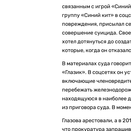
связанным с игрой «Синий 
группу «Синий кит» в соцс
повреждения, присылал сел
совершение суицида. Свое у
хотел дотянуться до созда
которые, когда он отказал
В материалах суда говорит
«Глазик». В соцсетях он у
включающие членовредител
перебежать железнодорожн
находящуюся в наиболее д
из приговора суда. В моме
Глазова арестовали, а в 20
что прокуратура запрашива