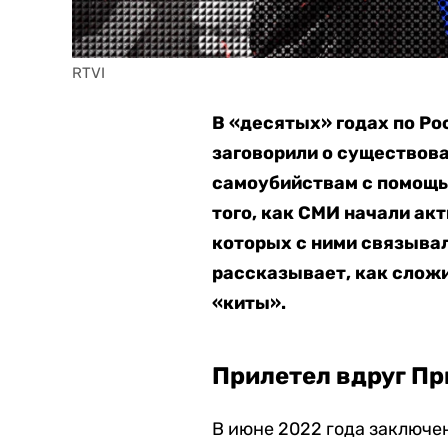
RTVI
В «десятых» годах по Р
заговорили о существова
самоубийствам с помощью
того, как СМИ начали ак
которых с ними связывал
рассказывает, как сложи
«киты».
Прилетел вдруг П
В июне 2022 года заключе