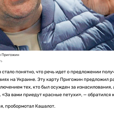
й Пригожин
тъ
 стало понятно, что речь идет о предложении полу
виях на Украине. Эту карту Пригожин предложил ра
ключением тех, кто был осужден за изнасилования, а
 «За вами приедут красные петухи», — обратился 
ая, пробормотал Кашалот.