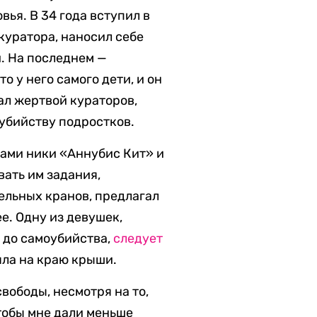
ья. В 34 года вступил в
куратора, наносил себе
й. На последнем —
о у него самого дети, и он
ал жертвой кураторов,
оубийству подростков.
ками ники «Аннубис Кит» и
вать им задания,
ельных кранов, предлагал
. Одну из девушек,
 до самоубийства,
следует
яла на краю крыши.
свободы, несмотря на то,
чтобы мне дали меньше