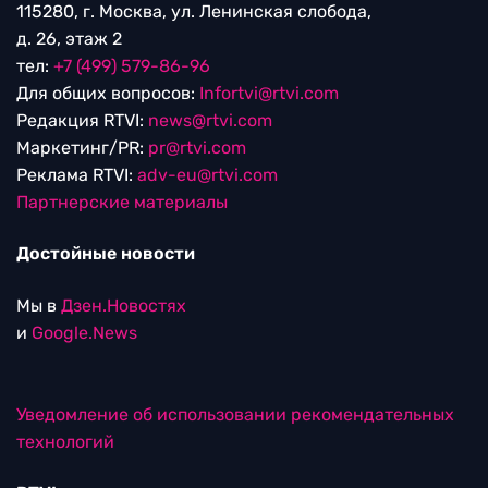
115280, г. Москва, ул. Ленинская слобода,
д. 26, этаж 2
тел:
+7 (499) 579-86-96
Для общих вопросов:
Infortvi@rtvi.com
Редакция RTVI:
news@rtvi.com
Маркетинг/PR:
pr@rtvi.com
Реклама RTVI:
adv-eu@rtvi.com
Партнерские материалы
Достойные новости
Мы в
Дзен.Новостях
и
Google.News
Уведомление об использовании рекомендательных
технологий