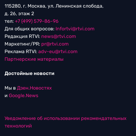
115280, г. Москва, ул. Ленинская слобода,
д. 26, этаж 2
тел:
+7 (499) 579-86-96
Для общих вопросов:
Infortvi@rtvi.com
Редакция RTVI:
news@rtvi.com
Маркетинг/PR:
pr@rtvi.com
Реклама RTVI:
adv-eu@rtvi.com
Партнерские материалы
Достойные новости
Мы в
Дзен.Новостях
и
Google.News
Уведомление об использовании рекомендательных
технологий