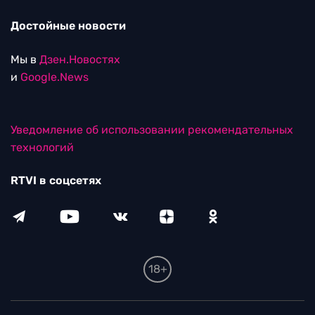
Достойные новости
Мы в
Дзен.Новостях
и
Google.News
Уведомление об использовании рекомендательных
технологий
RTVI в соцсетях
18+