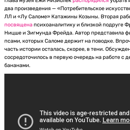
Глава музея Ежи Мизиолек
распорядился
убрать 
два произведения — «Потребительское искусств
ЛЛ и «Лу Саломе» Катажины Козыны. Вторая раб
посвящена
психоаналитику и близкой подруге 
Ницше и Зигмунда Фрейда. Автор представила 
псами, которых Саломе держит на поводке. Впроч
часть истории осталась, скорее, в тени. Обсужде
сосредоточилось в первую очередь на работе с 
бананами.