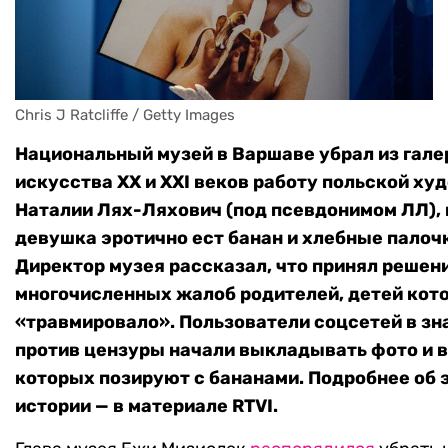
Chris J Ratcliffe / Getty Images
Национальный музей в Варшаве убрал из гале
искусства XX и XXI веков работу польской х
Наталии Лях-Ляхович (под псевдонимом ЛЛ), 
девушка эротично ест банан и хлебные палоч
Директор музея рассказал, что принял решен
многочисленных жалоб родителей, детей кот
«травмировало». Пользователи соцсетей в зн
против цензуры начали выкладывать фото и в
которых позируют с бананами. Подробнее об 
истории — в материале RTVI.