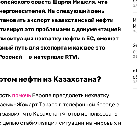
о
ропейского совета Шарля Мишеля, что
0
энергоносителей. На следующий день
становить экспорт казахстанской нефти
М
М
отивируя это проблемами с документацией
05
ли ситуация нехватку нефти в ЕС, сможет
Э
ный путь для экспорта и как все это
о
Россией — в материале RTVI.
05
«
о
ртом нефти из Казахстана?
05
ность
помочь
Европе преодолеть нехватку
Касым-Жомарт Токаев в телефонной беседе с
заявил, что Казахстан «г
отов использовать
с целью стабилизации ситуации на мировых и