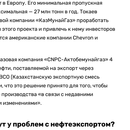
т в Европу. Его минимальная пропускная
ксимальная — 27 млн тонн в год.
Токаев
вой компании «КазМунайГаз» п
роработать
и
этого проекта и привлечь к нему инвесторов
ются американские компании Chevron и
егазовая компания «CNPC-Актобемунайгаз» 4
фти, поставляемой на экспорт через
EBCO (Казахстанскую экспортную смесь
, что это решение принято для того, чтобы
о производства «в связи с недавними
и изменениями».
ут у проблем с нефтеэкспортом?