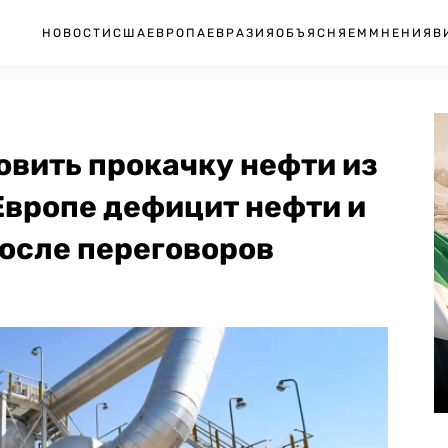
НОВОСТИ
США
ЕВРОПА
ЕВРАЗИЯ
ОБЪЯСНЯЕМ
МНЕНИЯ
В
овить прокачку нефти из
 Европе дефицит нефти и
после переговоров