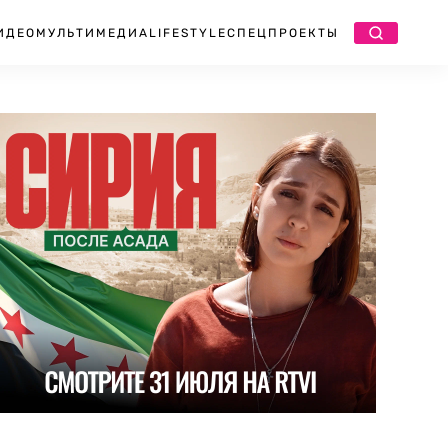
ИДЕО
МУЛЬТИМЕДИА
LIFESTYLE
СПЕЦПРОЕКТЫ