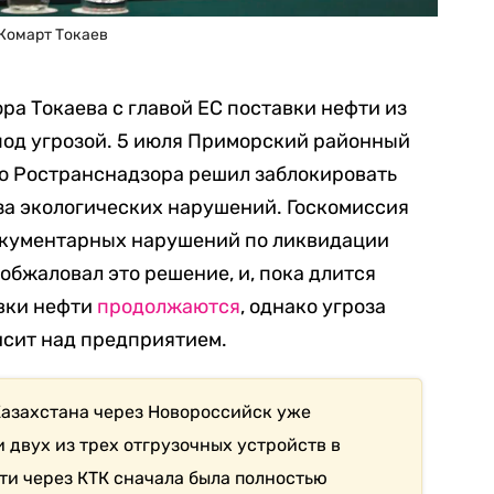
Жомарт Токаев
ра Токаева с главой ЕС
поставки нефти из
под угрозой. 5 июля Приморский районный
ю Ространснадзора решил заблокировать
-за экологических нарушений.
Госкомиссия
документарных нарушений по ликвидации
обжаловал это решение, и, пока длится
авки нефти
продолжаются
, однако угроза
исит над предприятием.
Казахстана через Новороссийск уже
и двух из трех отгрузочных устройств в
ти через КТК сначала была полностью