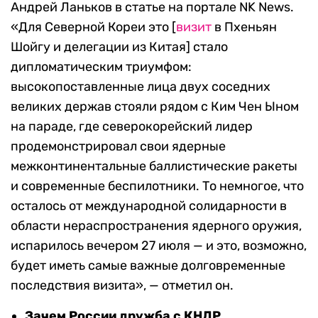
Андрей Ланьков в статье на портале NK News.
«
Для Северной Кореи это [
визит
в Пхеньян
Шойгу и делегации из Китая] стало
дипломатическим триумфом:
высокопоставленные лица двух соседних
великих держав стояли рядом с Ким Чен Ыном
на параде, где северокорейский лидер
продемонстрировал свои ядерные
межконтинентальные баллистические ракеты
и современные беспилотники.
То немногое, что
осталось от международной солидарности в
области нераспространения ядерного оружия,
испарилось вечером 27 июля — и это, возможно,
будет иметь самые важные долговременные
последствия визита», — отметил он.
Зачем России дружба с КНДР