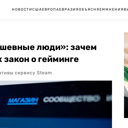
НОВОСТИ
США
ЕВРОПА
ЕВРАЗИЯ
ОБЪЯСНЯЕМ
МНЕНИЯ
В
душевные люди»: зачем
 закон о гейминге
ативы сервису Steam