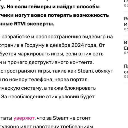
о
у. Но если геймеры и найдут способы
06
тчики могут вовсе потерять возможность
R
нные RTVI эксперты.
И
0
о разработке и распространению видеоигр на
В
отрение в Госдуму в декабре 2024 года. От
Е
уется маркировать игры, если в них есть
06
 и прочего деструктивного контента.
П
спространяют игры, такие как Steam, обяжут
о
06
по номеру телефона, через портал
ческую систему, а также блокировать
 За несоблюдение этих условий будет
утаты
уверяют
, что за Steam не стоит
егулярно идет навстречу требованиям