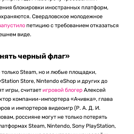
сения блокировки иностранных платформ,
охраняются. Свердловское молодежное
запустило
петицию с требованием отказаться
ешнем виде.
днять черный флаг»
 только Steam, но и любые площадки,
tation Store, Nintendo eShop и других до
ят игры, считает
игровой блогер
Алексей
ектор компании-импортера «Ачивка», глава
ов и импортеров видеоигр (Р. А. Д. И.
овам, россияне могут не только потерять
атформах Steam, Nintendo, Sony PlayStation,