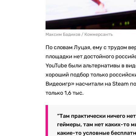
Максим Бадиков / Коммерсантъ
По словам Луцая, ему с трудом ве
площадки нет достойного российс
YouTube были альтернативы в виде 
хороший подбор только российских
Видеоигр» насчитали на Steam пор
только 1,6 тыс.
“Там практически ничего нет
геймеры, там нет каких-то 
какие-то условные бесплатны