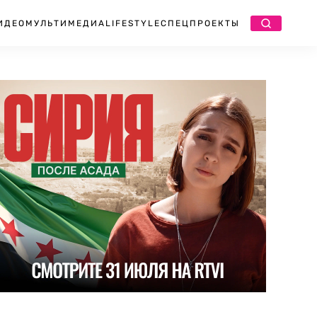
ИДЕО
МУЛЬТИМЕДИА
LIFESTYLE
СПЕЦПРОЕКТЫ