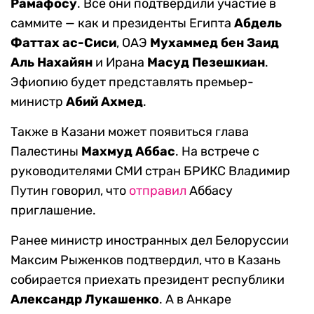
Рамафосу
. Все они подтвердили участие в
саммите — как и президенты Египта
Абдель
Фаттах ас-Сиси
, ОАЭ
Мухаммед бен Заид
Аль Нахайян
и Ирана
Масуд Пезешкиан
.
Эфиопию будет представлять премьер-
министр
Абий Ахмед
.
Также в Казани может появиться глава
Палестины
Махмуд Аббас
. На встрече с
руководителями СМИ стран БРИКС Владимир
Путин говорил, что
отправил
Аббасу
приглашение.
Ранее министр иностранных дел Белоруссии
Максим Рыженков подтвердил, что в Казань
собирается приехать президент республики
Александр Лукашенко
. А в Анкаре