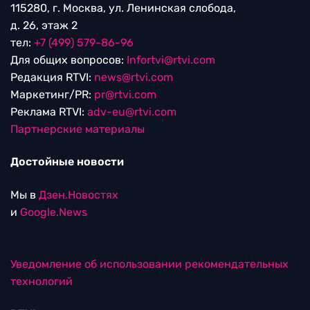
115280, г. Москва, ул. Ленинская слобода,
д. 26, этаж 2
тел:
+7 (499) 579-86-96
Для общих вопросов:
Infortvi@rtvi.com
Редакция RTVI:
news@rtvi.com
Маркетинг/PR:
pr@rtvi.com
Реклама RTVI:
adv-eu@rtvi.com
Партнерские материалы
Достойные новости
Мы в
Дзен.Новостях
и
Google.News
Уведомление об использовании рекомендательных
технологий