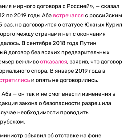
ания мирного договора с Россией», — сказал
12 по 2019 годы Абэ
встречался
с российским
раз, но договорится о статусе Южных Курил
торого между странами нет с окончания
удалось. В сентябре 2018 года Путин
ый договор без всяких предварительных
ремьер вежливо
отказался
, заявив, что договор
риального спора. В январе 2019 года в
стретились
и опять не договорились.
Абэ — он так и не смог внести изменения в
дакция закона о безопасности разрешила
случае необходимости проводить
 рубежом.
министр объявил об отставке на фоне