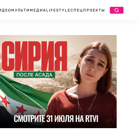
ИДЕО
МУЛЬТИМЕДИА
LIFESTYLE
СПЕЦПРОЕКТЫ