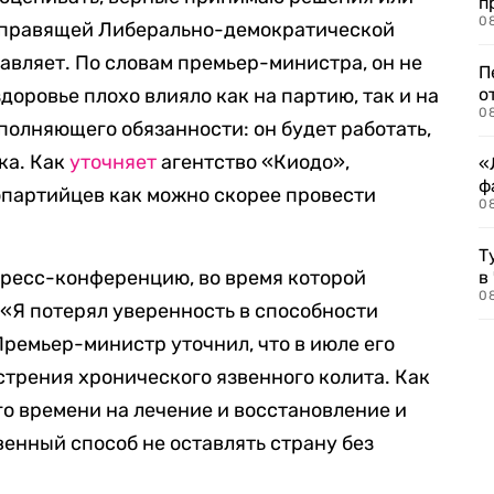
п
08
 правящей Либерально-демократической
авляет. По словам премьер-министра, он не
П
доровье плохо влияло как на партию, так и на
о
08
сполняющего обязанности: он будет работать,
ка. Как
уточняет
агентство «Киодо»,
«
ф
партийцев как можно скорее провести
0
Т
пресс-конференцию, во время которой
в
08
 «Я потерял уверенность в способности
Премьер-министр уточнил, что в июле его
стрения хронического язвенного колита. Как
го времени на лечение и восстановление и
венный способ не оставлять страну без