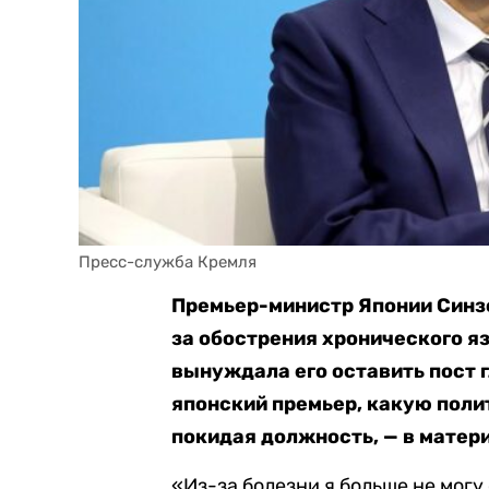
Пресс-служба Кремля
Премьер-министр Японии Синз
за обострения хронического яз
вынуждала его оставить пост г
японский премьер, какую полит
покидая должность, — в матери
«Из-за болезни я больше не мог