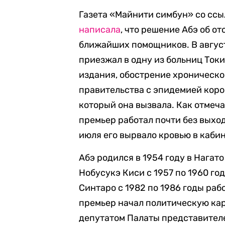
Газета «Майнити симбун» со ссыл
написала
, что решение Абэ об о
ближайших помощников. В август
приезжал в одну из больниц Токи
издания, обострение хроническо
правительства с эпидемией кор
который она вызвала. Как отмеча
премьер работал почти без выхо
июля его вырвало кровью в каби
Абэ родился в 1954 году в Нагат
Нобусукэ Киси с 1957 по 1960 го
Синтаро с 1982 по 1986 годы ра
премьер начал политическую карь
депутатом Палаты представител