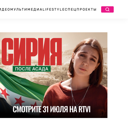
ИДЕО
МУЛЬТИМЕДИА
LIFESTYLE
СПЕЦПРОЕКТЫ