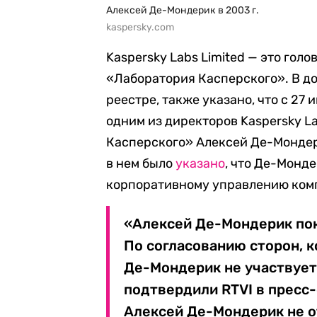
Алексей Де-Мондерик в 2003 г.
kaspersky.com
Kaspersky Labs Limited — это го
«Лаборатория Касперского». В д
реестре, также указано, что с 27
одним из директоров Kaspersky La
Касперского» Алексей Де-Мондер
в нем было
указано
, что Де-Монд
корпоративному управлению ком
«Алексей Де-Мондерик пок
По согласованию сторон, к
Де-Мондерик не участвует
подтвердили RTVI в пресс
Алексей Де-Мондерик не о