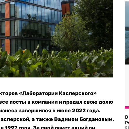
екторов «Лаборатории Касперского»
все посты в компании и продал свою долю
бизнеса завершился в июле 2022 года.
В
Касперской, а также Вадимом Богдановым,
Р
в 1997 году.
За свой пакет акций он
08