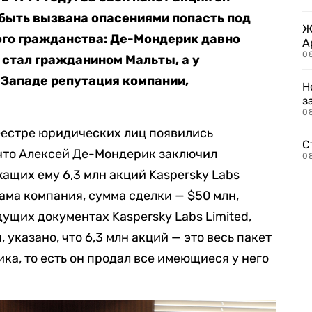
 быть вызвана опасениями попасть под
Ж
ого гражданства: Де-Мондерик давно
А
0
 стал гражданином Мальты, а у
 Западе репутация компании,
Н
з
08
еестре юридических лиц появились
С
, что Алексей Де-Мондерик заключил
08
щих ему 6,3 млн акций Kaspersky Labs
ама компания, сумма сделки — $50 млн,
ущих документах Kaspersky Labs Limited,
 указано, что 6,3 млн акций — это весь пакет
ка, то есть он продал все имеющиеся у него