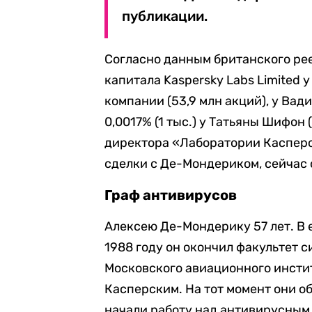
публикации.
Согласно данным британского ре
капитала Kaspersky Labs Limited 
компании (53,9 млн акций), у Вади
0,0017% (1 тыс.) у Татьяны Шифон
директора «Лаборатории Касперск
сделки с Де-Мондериком, сейчас 
Граф антивирусов
Алексею Де-Мондерику 57 лет. В
1988 году он окончил факультет 
Московского авиационного институ
Касперским. На тот момент они о
начали работу над антивирусным 